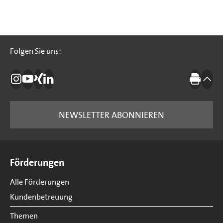
Folgen Sie uns:
Folgen Sie uns:
Die IBB auf Instagram
Die IBB auf YouTube
Die IBB auf Xing
Die IBB auf LinkedIn
Drucke
nach
NEWSLETTER ABONNIEREN
Seitenübersicht
Förderungen
Alle Förderungen
Kundenbetreuung
Themen