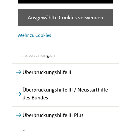
Soforthilfe V
Ausgewählte Cookies verwenden
Soforthilfe X 2.0 (Ehrenamts- und
Vereinshilfen)
Mehr zu Cookies
Sonderfonds des Bundes für Messen und
Ausstellungen
Überbrückungshilfe II
Überbrückungshilfe III / Neustarthilfe
des Bundes
Überbrückungshilfe III Plus