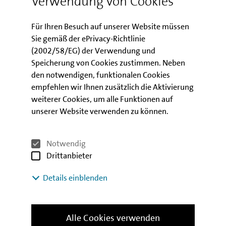
Verwendung von Cookies
Soforthilfe IV 2.0
Für Ihren Besuch auf unserer Website müssen
Sie gemäß der ePrivacy-Richtlinie
Soforthilfe IV 3.0 für Kulturunternehmen
(2002/58/EG) der Verwendung und
Speicherung von Cookies zustimmen. Neben
den notwendigen, funktionalen Cookies
Soforthilfe IV 4.0
empfehlen wir Ihnen zusätzlich die Aktivierung
weiterer Cookies, um alle Funktionen auf
Soforthilfe IV 5.0
unserer Website verwenden zu können.
Soforthilfe IV 6.0
Notwendig
Drittanbieter
Soforthilfe IV 7.0
Details einblenden
Soforthilfe IV 8.0
Alle Cookies verwenden