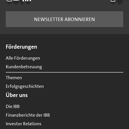
Die IBB auf Instagram
Die IBB auf YouTube
Die IBB auf Xing
Die IBB auf LinkedIn
Drucke
nach
NEWSLETTER ABONNIEREN
Seitenübersicht
Förderungen
Alle Förderungen
Kundenbetreuung
Themen
Erfolgsgeschichten
Über uns
Die IBB
Finanzberichte der IBB
Investor Relations