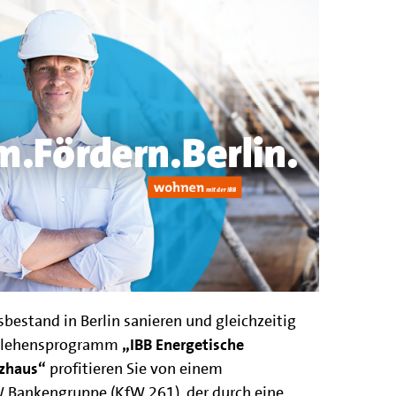
estand in Berlin sanieren und gleichzeitig
arlehensprogramm
„IBB Energetische
nzhaus“
profitieren Sie von einem
W Bankengruppe (KfW 261), der durch eine