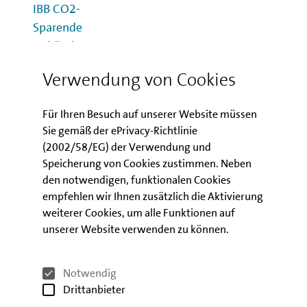
IBB CO2-
Sparende
Gebäude
Digitale Informationsveranstaltung zum neuen
Verwendung von Cookies
Förderprogramm für die energetische Sanierung
von Mietwohnungsbeständen in Berlin.
Für Ihren Besuch auf unserer Website müssen
Sie gemäß der ePrivacy-Richtlinie
(2002/58/EG) der Verwendung und
08.10.2026
Speicherung von Cookies zustimmen. Neben
deGUT -
den notwendigen, funktionalen Cookies
Messe
empfehlen wir Ihnen zusätzlich die Aktivierung
zum
weiterer Cookies, um alle Funktionen auf
Gründen
unserer Website verwenden zu können.
und
Unterneh
Notwendig
men
Drittanbieter
Auf der 42. deGUT gibt es alles, was Unternehmen