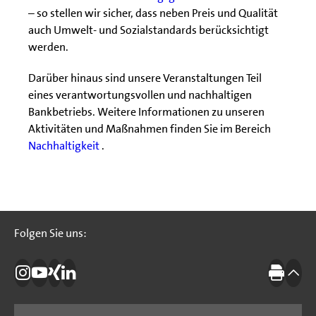
– so stellen wir sicher, dass neben Preis und Qualität
auch Umwelt- und Sozialstandards berücksichtigt
werden.
Darüber hinaus sind unsere Veranstaltungen Teil
eines verantwortungsvollen und nachhaltigen
Bankbetriebs. Weitere Informationen zu unseren
Aktivitäten und Maßnahmen finden Sie im Bereich
Nachhaltigkeit
.
Folgen Sie uns:
Folgen Sie uns:
Die IBB auf Instagram
Die IBB auf YouTube
Die IBB auf Xing
Die IBB auf LinkedIn
Drucke
nach