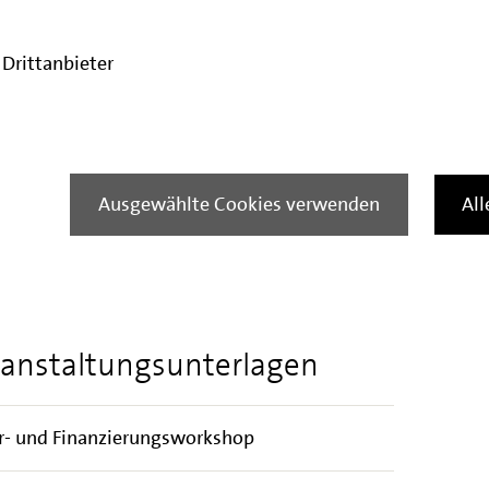
chkeiten zu geben und zum anderen, über
g der Förderprogramme zu berichten und
Drittanbieter
stellung zu geben. Im Anschluss an den Vortrag
ragen an die Referierenden zu stellen und
ch zu kommen.
eine Anmeldung. Sie erhalten anschließend
Ausgewählte Cookies verwenden
Al
nten Informationen.
ltung ist kostenfrei.
anstaltungsunterlagen
r- und Finanzierungsworkshop