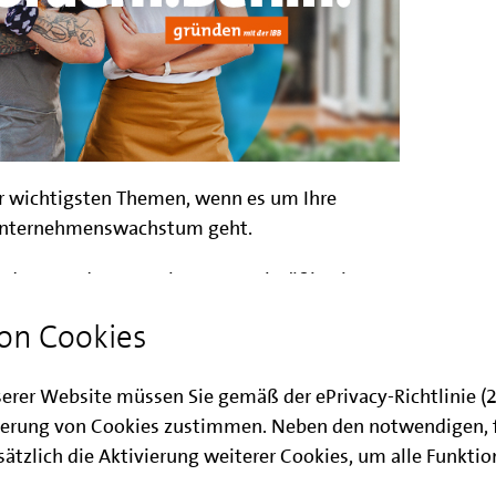
er wichtigsten Themen, wenn es um Ihre
Unternehmenswachstum geht.
und Bestandsunternehmen, regelmäßig eine
staltung zu ausgewählten IBB
on Cookies
chaffen Sie sich einen Überblick über
ren Fördervoraussetzungen. Der Fokus der
serer Website müssen Sie gemäß der ePrivacy-Richtlinie 
n Programmen
Berlin Start
,
Mikrokredit aus dem
erung von Cookies zustimmen. Neben den notwendigen, 
BONUS Plus
.
ätzlich die Aktivierung weiterer Cookies, um alle Funkti
altung ist es zum einen, Ihnen einen Überblick