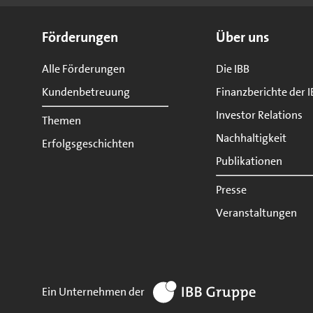
Seitenübersicht
Förderungen
Über uns
Alle Förderungen
Die IBB
Kundenbetreuung
Finanzberichte der I
Investor Relations
Themen
Nachhaltigkeit
Erfolgsgeschichten
Publikationen
Presse
Veranstaltungen
zur Website IBB Gruppe
Ein Unternehmen der