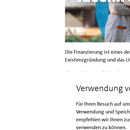
Die Finanzierung ist eines d
Existenzgründung und das 
Die IBB bietet Gründenden 
virtuelle Informationsveran
Verwendung v
Finanzierungsangeboten. Vers
relevante Programme und de
Für Ihren Besuch auf un
Veranstaltung liegt auf de
Verwendung und Speich
KMU-Fonds
und
Gründungs
empfehlen wir Ihnen zus
Ziel der Informationsveranst
verwenden zu können.