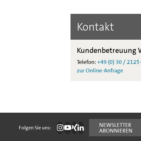
Kontakt
Kundenbetreuung W
Telefon:
+49 (0) 30 / 2125
zur Online-Anfrage
Folgen Sie uns:
NEWSLETTER
Folgen Sie uns:
ABONNIEREN
Die IBB auf Instagram
Die IBB auf YouTube
Die IBB auf Xing
Die IBB auf LinkedIn