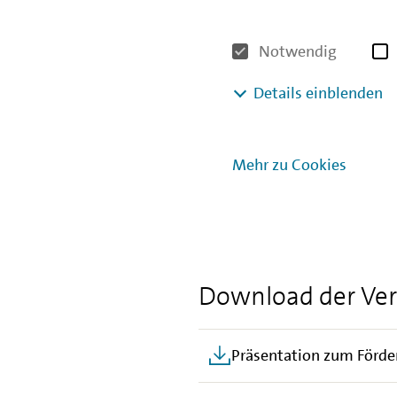
über die Finanzierungsmögli
Erfahrungen bei der Nutzun
Notwendig
Hilfestellung bei der Antrag
haben Sie die Gelegenheit, F
Details einblenden
gegenseitig in den Austaus
Die Veranstaltung erfordert 
Mehr zu Cookies
eine E-Mail mit allen releva
Die Teilnahme an der Veransta
Download der Ver
Präsentation zum Förde