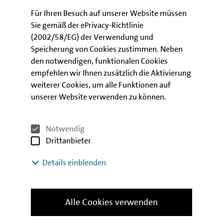
Tauche ein in die spannende Arbeitswelt bei der IBB
Für Ihren Besuch auf unserer Website müssen
und lass dich sich von unseren begeisterten
Sie gemäß der ePrivacy-Richtlinie
Kolleginnen und Kollegen mitnehmen auf eine Reise
(2002/58/EG) der Verwendung und
hinter die Kulissen mit unserem Format
"IBB
Speicherung von Cookies zustimmen. Neben
Insights"
.
den notwendigen, funktionalen Cookies
empfehlen wir Ihnen zusätzlich die Aktivierung
weiterer Cookies, um alle Funktionen auf
Meet Ronny - Insights Episode 2
unserer Website verwenden zu können.
Notwendig
Drittanbieter
Sie können aufgrund Ihrer gewählten Cookie-
Details einblenden
Einstellungen diesen Inhalt nicht sehen.
Alle Cookies verwenden
Alle Cookies verwenden
Digitalisierung ist sein Ding! Was Ronny Liebert als