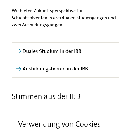
Wir bieten Zukunftsperspektive für
Schulabsolventen in drei dualen Studiengängen und
zwei Ausbildungsgängen.
Duales Studium in der IBB
Ausbildungsberufe in der IBB
Stimmen aus der IBB
Neugierig auf das Arbeiten bei IBB? Interessiert
daran, was uns auszeichnet und wie der Alltag bei
Verwendung von Cookies
uns wirklich aussieht?