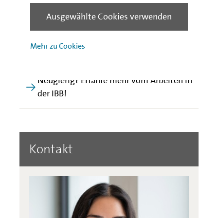
Requirement Engineer bei uns macht und warum er gerne
Ausgewählte Cookies verwenden
bei uns arbeitet, erfahrt Ihr hier!
Für dieses Video liegt leider keine Version mit
Audiodeskription vor.
Mehr zu Cookies
Neugierig? Erfahre mehr vom Arbeiten in
der IBB!
Kontakt