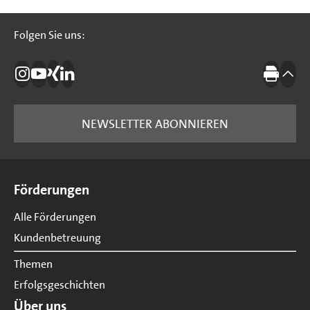
Folgen Sie uns:
Folgen Sie uns:
Die IBB auf Instagram
Die IBB auf YouTube
Die IBB auf Xing
Die IBB auf LinkedIn
Drucke
nach
NEWSLETTER ABONNIEREN
Seitenübersicht
Förderungen
Alle Förderungen
Kundenbetreuung
Themen
Erfolgsgeschichten
Über uns