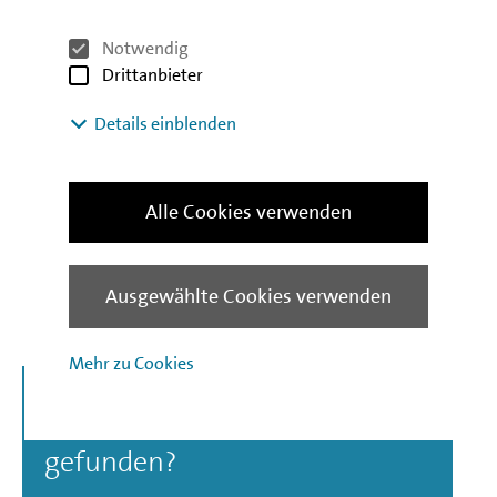
team.de/gruendungsbonus-plus
Notwendig
Drittanbieter
Details einblenden
Weitere Informationen finden
Sie auf
Alle Cookies verwenden
www.ibb-business-
team.de/gruendungsbonus
Ausgewählte Cookies verwenden
Mehr zu Cookies
Nicht das Passende
gefunden?