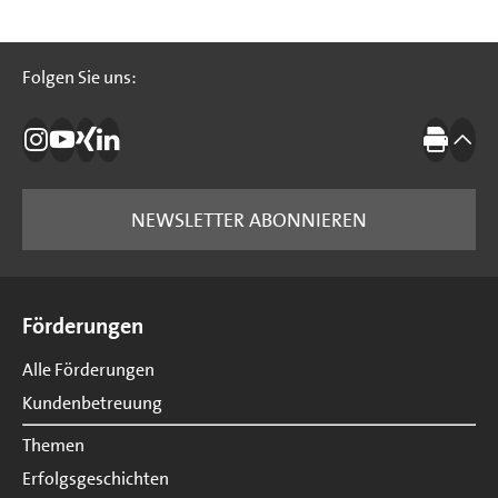
Folgen Sie uns:
Folgen Sie uns:
Die IBB auf Instagram
Die IBB auf YouTube
Die IBB auf Xing
Die IBB auf LinkedIn
Drucke
nach
NEWSLETTER ABONNIEREN
Seitenübersicht
Förderungen
Alle Förderungen
Kundenbetreuung
Themen
Erfolgsgeschichten