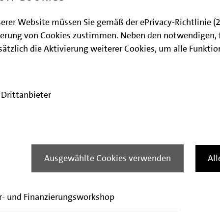
chkeiten zu geben und zum anderen, über
g der Förderprogramme zu berichten und
serer Website müssen Sie gemäß der ePrivacy-Richtlinie 
stellung zu geben. Im Anschluss an den Vortrag
erung von Cookies zustimmen. Neben den notwendigen, 
ragen an die Referierenden zu stellen und
ätzlich die Aktivierung weiterer Cookies, um alle Funkti
ch zu kommen.
dert eine Anmeldung. Sie erhalten
Drittanbieter
 allen relevanten Informationen.
ltung ist kostenfrei.
Ausgewählte Cookies verwenden
Al
anstaltungsunterlagen
r- und Finanzierungsworkshop