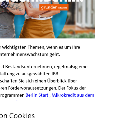
er wichtigsten Themen, wenn es um Ihre
Unternehmenswachstum geht.
und Bestandsunternehmen, regelmäßig eine
staltung zu ausgewählten IBB
chaffen Sie sich einen Überblick über
ren Fördervoraussetzungen. Der Fokus der
n Programmen
Berlin Start
,
Mikrokredit aus dem
BONUS Plus
.
on Cookies
altung ist es zum einen, Ihnen einen Überblick