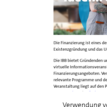
Die Finanzierung ist eines d
Existenzgründung und das 
Die IBB bietet Gründenden 
virtuelle Informationsveran
Finanzierungsangeboten. Vers
relevante Programme und de
Veranstaltung liegt auf de
KMU-Fonds
und
Gründungs
Verwendung v
Ziel der Informationsveranst