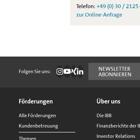
Telefon:
+49 (0) 30 / 2125
zur Online-Anfrage
Folgen Sie uns:
NEWSLETTER
Folgen Sie uns:
ABONNIEREN
Die IBB auf Instagram
Die IBB auf YouTube
Die IBB auf Xing
Die IBB auf LinkedIn
Seitenübersicht
Förderungen
Über uns
Alle Förderungen
Die IBB
Kundenbetreuung
Finanzberichte der I
Investor Relations
Themen