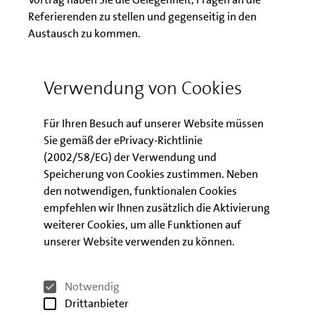
Referierenden zu stellen und gegenseitig in den
Austausch zu kommen.
Die Veranstaltung erfordert eine Anmeldung. Sie
erhalten anschließend eine E-Mail mit allen
Verwendung von Cookies
relevanten Informationen.
Für Ihren Besuch auf unserer Website müssen
Die Teilnahme an der Veranstaltung ist kostenfrei.
Sie gemäß der ePrivacy-Richtlinie
(2002/58/EG) der Verwendung und
Speicherung von Cookies zustimmen. Neben
Download der
den notwendigen, funktionalen Cookies
Veranstaltungsunterlagen
empfehlen wir Ihnen zusätzlich die Aktivierung
weiterer Cookies, um alle Funktionen auf
unserer Website verwenden zu können.
Präsentation zum Förder- und
Finanzierungsworkshop
Notwendig
Drittanbieter