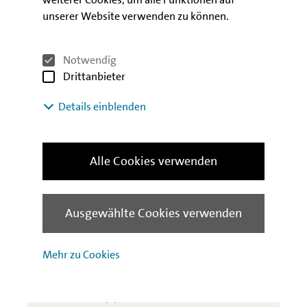
Melden Sie sich an!
unserer Website verwenden zu können.
Notwendig
Drittanbieter
Sie können aufgrund Ihrer gewählten Cookie-
Einstellungen diesen Inhalt nicht sehen.
Details einblenden
Cookie-Einstellungen ändern
Alle Cookies verwenden
Kontakt
Ausgewählte Cookies verwenden
Kundenbetreuung
Mehr zu Cookies
Wirtschaftsförderung
+49 (0) 30 / 2125-4747
Telefon: