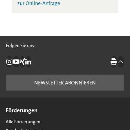
zur Online-Anfrage
Folgen Sie uns:
Folgen Sie uns:
Die IBB auf Instagram
Die IBB auf YouTube
Die IBB auf Xing
Die IBB auf LinkedIn
Drucke
nach
NEWSLETTER ABONNIEREN
Seitenübersicht
Förderungen
Alle Förderungen