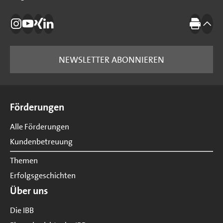
Die IBB auf Instagram
Die IBB auf YouTube
Die IBB auf Xing
Die IBB auf LinkedIn
Drucke
nach
NEWSLETTER ABONNIEREN
Seitenübersicht
Förderungen
Alle Förderungen
Kundenbetreuung
Themen
Erfolgsgeschichten
Über uns
Die IBB