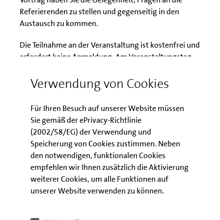
Referierenden zu stellen und gegenseitig in den
Austausch zu kommen.
Die Teilnahme an der Veranstaltung ist kostenfrei und
erfordert keine Anmeldung. Am Veranstaltungstag
können Sie sich über
diesen Link
einwählen. Folgen
Verwendung von Cookies
Sie dazu dem Leitfaden, den Sie im Bereich
Downloads finden.
Für Ihren Besuch auf unserer Website müssen
Sie gemäß der ePrivacy-Richtlinie
Download der
(2002/58/EG) der Verwendung und
Veranstaltungsunterlagen
Speicherung von Cookies zustimmen. Neben
den notwendigen, funktionalen Cookies
empfehlen wir Ihnen zusätzlich die Aktivierung
Leitfaden zur digitalen WebEx
weiterer Cookies, um alle Funktionen auf
Veranstaltung
unserer Website verwenden zu können.
Präsentation zum Förder- und