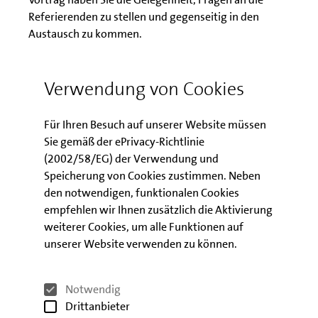
Referierenden zu stellen und gegenseitig in den
Austausch zu kommen.
Die Veranstaltung erfordert eine Anmeldung. Sie
erhalten anschließend eine E-Mail mit allen
Verwendung von Cookies
relevanten Informationen.
Für Ihren Besuch auf unserer Website müssen
Die Teilnahme an der Veranstaltung ist kostenfrei.
Sie gemäß der ePrivacy-Richtlinie
(2002/58/EG) der Verwendung und
Speicherung von Cookies zustimmen. Neben
Download der
den notwendigen, funktionalen Cookies
Veranstaltungsunterlagen
empfehlen wir Ihnen zusätzlich die Aktivierung
weiterer Cookies, um alle Funktionen auf
unserer Website verwenden zu können.
Präsentation zum Förder- und
Finanzierungsworkshop
Notwendig
Drittanbieter