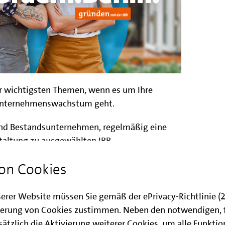
er wichtigsten Themen, wenn es um Ihre
Unternehmenswachstum geht.
und Bestandsunternehmen, regelmäßig eine
staltung zu ausgewählten IBB
chaffen Sie sich einen Überblick über
on Cookies
ren Fördervoraussetzungen. Der Fokus der
n Programmen
Berlin Start
,
Mikrokredit aus dem
NUS
und
Berliner Investitionsbonus
.
serer Website müssen Sie gemäß der ePrivacy-Richtlinie 
erung von Cookies zustimmen. Neben den notwendigen, 
altung ist es zum einen, Ihnen einen Überblick
ätzlich die Aktivierung weiterer Cookies, um alle Funkti