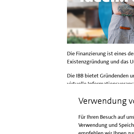
Die Finanzierung ist eines d
Existenzgründung und das 
Die IBB bietet Gründenden 
virtuelle Informationsveran
Finanzierungsangeboten. Vers
Verwendung v
relevante Programme und de
Veranstaltung liegt auf de
KMU-Fonds
,
GründungsBO
Für Ihren Besuch auf un
Verwendung und Speich
Ziel der Informationsveranst
empfehlen wir Ihnen zus