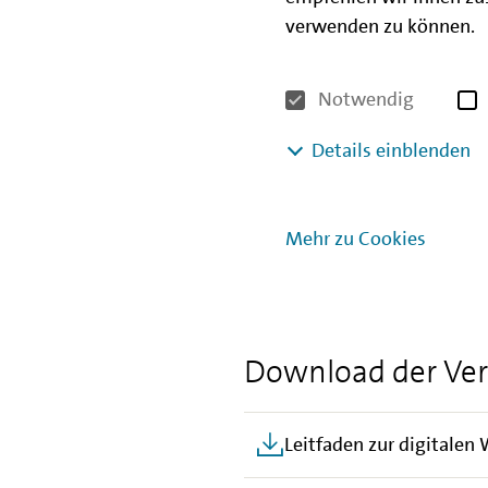
über die Finanzierungsmögli
verwenden zu können.
Erfahrungen bei der Nutzun
Hilfestellung bei der Antrag
Notwendig
haben Sie die Gelegenheit, F
gegenseitig in den Austaus
Details einblenden
Die Teilnahme an der Veranst
Anmeldung. Am Veranstaltun
Mehr zu Cookies
einwählen. Folgen Sie dazu 
finden.
Download der Ver
Leitfaden zur digitalen