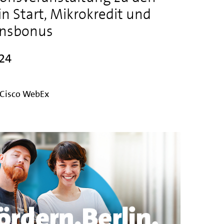
 Start, Mikrokredit und
ionsbonus
024
r Cisco WebEx