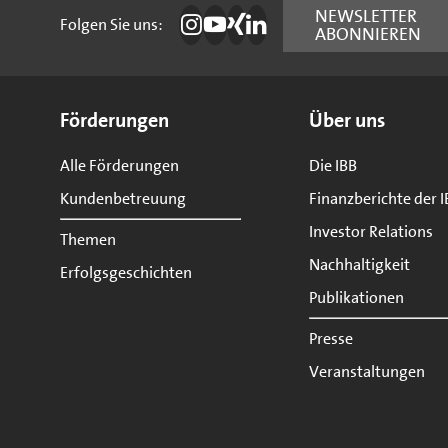
NEWSLETTER
Folgen Sie uns:
ABONNIEREN
Die IBB auf Instagram
Die IBB auf YouTube
Die IBB auf Xing
Die IBB auf LinkedIn
Seitenübersicht
Förderungen
Über uns
Alle Förderungen
Die IBB
Kundenbetreuung
Finanzberichte der I
Investor Relations
Themen
Nachhaltigkeit
Erfolgsgeschichten
Publikationen
Presse
Veranstaltungen