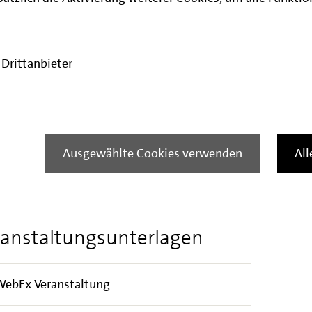
chkeiten zu geben und zum anderen, über
g der Förderprogramme zu berichten und
stellung zu geben. Im Anschluss an den Vortrag
Drittanbieter
ragen an die Referierenden zu stellen und
ch zu kommen.
altung ist kostenfrei und erfordert keine
gstag können Sie sich über
diesen Link
Ausgewählte Cookies verwenden
Al
dem Leitfaden, den Sie im Bereich Downloads
anstaltungsunterlagen
 WebEx Veranstaltung