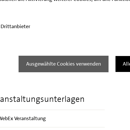
chkeiten zu geben und zum anderen, über
g der Förderprogramme zu berichten und
stellung zu geben. Im Anschluss an den Vortrag
Drittanbieter
ragen an die Referierenden zu stellen und
ch zu kommen.
altung ist kostenfrei und erfordert keine
gstag können Sie sich über
diesen Link
Ausgewählte Cookies verwenden
Al
dem Leitfaden, den Sie im Bereich Downloads
anstaltungsunterlagen
 WebEx Veranstaltung