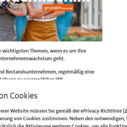
er wichtigsten Themen, wenn es um Ihre
Unternehmenswachstum geht.
und Bestandsunternehmen, regelmäßig eine
staltung zu ausgewählten IBB
chaffen Sie sich einen Überblick über
on Cookies
ren Fördervoraussetzungen. Der Fokus der
n Programmen
Berlin Start
,
Mikrokredit aus dem
NUS
und
Berliner Investitionsbonus
.
serer Website müssen Sie gemäß der ePrivacy-Richtlinie 
erung von Cookies zustimmen. Neben den notwendigen, 
altung ist es zum einen, Ihnen einen Überblick
ätzlich die Aktivierung weiterer Cookies, um alle Funkti