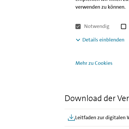
über die Finanzierungsmögli
verwenden zu können.
Erfahrungen bei der Nutzun
Hilfestellung bei der Antrag
Notwendig
haben Sie die Gelegenheit, F
gegenseitig in den Austaus
Details einblenden
Die Teilnahme an der Veranst
Anmeldung. Am Veranstaltun
Mehr zu Cookies
einwählen. Folgen Sie dazu 
finden.
Download der Ver
Leitfaden zur digitalen