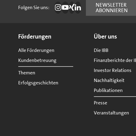
NEWSLETTER
Folgen Sie uns:
ABONNIEREN
Die IBB auf Instagram
Die IBB auf YouTube
Die IBB auf Xing
Die IBB auf LinkedIn
Seitenübersicht
Förderungen
Über uns
Alle Förderungen
Die IBB
Kundenbetreuung
Finanzberichte der I
Investor Relations
Themen
Nachhaltigkeit
Erfolgsgeschichten
Publikationen
Presse
Veranstaltungen