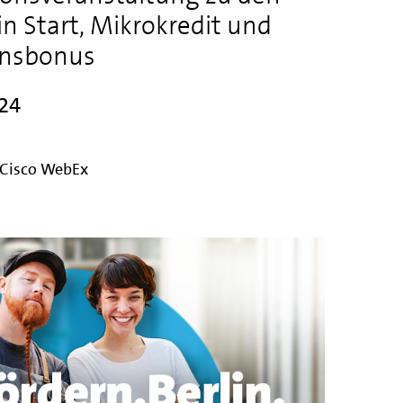
 Start, Mikrokredit und
ionsbonus
024
r Cisco WebEx