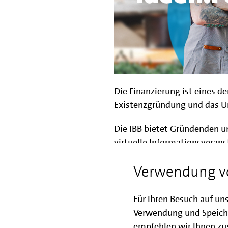
Die Finanzierung ist eines d
Existenzgründung und das 
Die IBB bietet Gründenden 
virtuelle Informationsveran
Finanzierungsangeboten. Vers
Verwendung v
relevante Programme und de
Veranstaltung liegt auf de
KMU-Fonds
,
GründungsBO
Für Ihren Besuch auf un
Verwendung und Speich
Ziel der Informationsveranst
empfehlen wir Ihnen zus