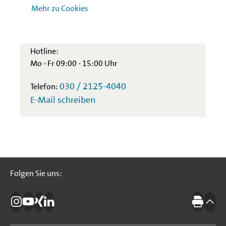
Mehr zu Cookies
Kundenbetreuung
Arbeitsmarktförderung
Hotline:
Mo - Fr 09:00 - 15:00 Uhr
030 / 2125-4040
Telefon:
E-Mail schreiben
Folgen Sie uns:
Folgen Sie uns:
Die IBB auf Instagram
Die IBB auf YouTube
Die IBB auf Xing
Die IBB auf LinkedIn
Drucke
nach