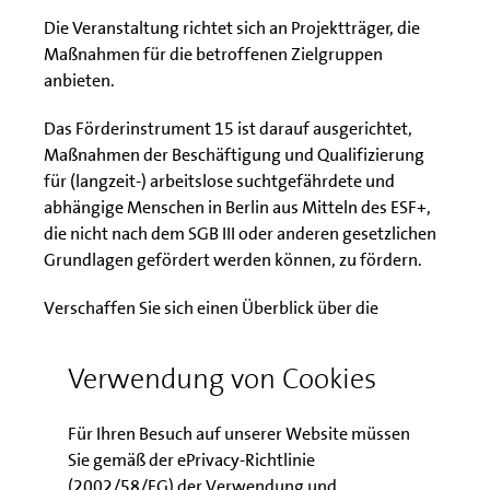
Die Veranstaltung richtet sich an Projektträger, die
Maßnahmen für die betroffenen Zielgruppen
anbieten.
Das Förderinstrument 15 ist darauf ausgerichtet,
Maßnahmen der Beschäftigung und Qualifizierung
für (langzeit-) arbeitslose suchtgefährdete und
abhängige Menschen in Berlin aus Mitteln des ESF+,
die nicht nach dem SGB III oder anderen gesetzlichen
Grundlagen gefördert werden können, zu fördern.
Verschaffen Sie sich einen Überblick über die
Antragstellung, deren Inhalte sowie weiterer Details
und lassen Sie sich zum Förderinstrument 15
Verwendung von Cookies
beraten.
Für Ihren Besuch auf unserer Website müssen
Ziel der Informationsveranstaltung ist es, Ihnen einen
Sie gemäß der ePrivacy-Richtlinie
Überblick zu geben und Sie bei der Antragsstellung zu
(2002/58/EG) der Verwendung und
unterstützen. Im Anschluss an den Vortrag haben Sie