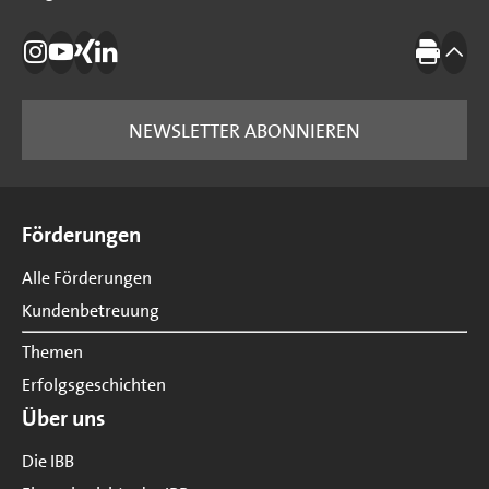
Die IBB auf Instagram
Die IBB auf YouTube
Die IBB auf Xing
Die IBB auf LinkedIn
Drucke
nach
NEWSLETTER ABONNIEREN
Seitenübersicht
Förderungen
Alle Förderungen
Kundenbetreuung
Themen
Erfolgsgeschichten
Über uns
Die IBB