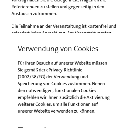
Referierenden zu stellen und gegenseitig in den
Austausch zu kommen.
Die Teilnahme an der Veranstaltung ist kostenfrei und
erfordert keine Anmeldung. Am Veranstaltungstag
können Sie sich über
diesen Link
einwählen. Folgen
Verwendung von Cookies
Sie dazu dem Leitfaden, den Sie im Bereich
Downloads finden.
Für Ihren Besuch auf unserer Website müssen
Sie gemäß der ePrivacy-Richtlinie
Download der
(2002/58/EG) der Verwendung und
Veranstaltungsunterlagen
Speicherung von Cookies zustimmen. Neben
den notwendigen, funktionalen Cookies
empfehlen wir Ihnen zusätzlich die Aktivierung
Leitfaden zur digitalen WebEx
weiterer Cookies, um alle Funktionen auf
Veranstaltung
unserer Website verwenden zu können.
Präsentation zum Förder- und