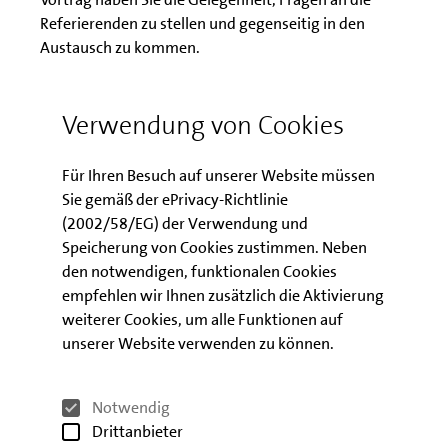
Referierenden zu stellen und gegenseitig in den
Austausch zu kommen.
Die Veranstaltung erfordert eine Anmeldung. Sie
erhalten anschließend eine E-Mail mit allen
Verwendung von Cookies
relevanten Informationen.
Für Ihren Besuch auf unserer Website müssen
Die Teilnahme an der Veranstaltung ist kostenfrei.
Sie gemäß der ePrivacy-Richtlinie
(2002/58/EG) der Verwendung und
Speicherung von Cookies zustimmen. Neben
Download der
den notwendigen, funktionalen Cookies
Veranstaltungsunterlagen
empfehlen wir Ihnen zusätzlich die Aktivierung
weiterer Cookies, um alle Funktionen auf
unserer Website verwenden zu können.
Präsentation zum Förder- und
Finanzierungsworkshop
Notwendig
Drittanbieter