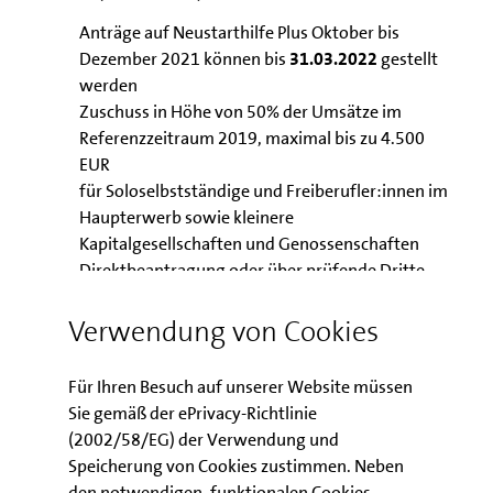
Anträge auf Neustarthilfe Plus Oktober bis
Dezember 2021 können bis
31.03.2022
gestellt
werden
Zuschuss in Höhe von 50% der Umsätze im
Referenzzeitraum 2019, maximal bis zu 4.500
EUR
für Soloselbstständige und Freiberufler:innen im
Haupterwerb sowie kleinere
Kapitalgesellschaften und Genossenschaften
Direktbeantragung oder über prüfende Dritte
Weitere Informationen finden Sie hier:
Verwendung von Cookies
Informationen zur Neustarthilfe Plus Oktober bis
Für Ihren Besuch auf unserer Website müssen
Dezember 2021 auf der Website des Bundes
Sie gemäß der ePrivacy-Richtlinie
(2002/58/EG) der Verwendung und
Speicherung von Cookies zustimmen. Neben
den notwendigen, funktionalen Cookies