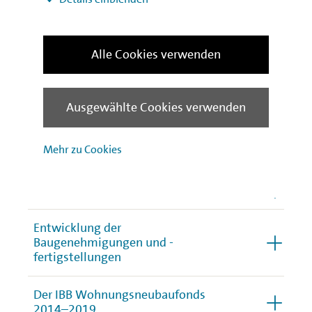
Alle Cookies verwenden
Ausgewählte Cookies verwenden
Finanzierungszusagen in der
Mehr zu Cookies
Immobilien- und Stadtentwicklung
Bevölkerungswachstum
Entwicklung der
Baugenehmigungen und -
fertigstellungen
Der IBB Wohnungsneubaufonds
2014–2019