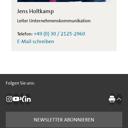
Jens Holtkamp
Leiter Unternehmenskommunikation
+49 (0) 30 / 2125-2960
Telefon:
E-Mail schreiben
Folgen Sie uns:
Folgen Sie uns:
Die IBB auf Instagram
Die IBB auf YouTube
Die IBB auf Xing
Die IBB auf LinkedIn
Drucke
nach
NEWSLETTER ABONNIEREN