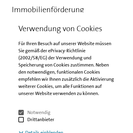
Immobilienförderung
Berlin ist attraktiv und wird auch in den kommenden
Verwendung von Cookies
Jahren zahlreiche Menschen anziehen, die in der
Hauptstadt leben möchten. Das starke
Für Ihren Besuch auf unserer Website müssen
Einwohnerwachstum der letzten Jahre ist nach wie
Sie gemäß der ePrivacy-Richtlinie
vor eine große Herausforderung für den Berliner
(2002/58/EG) der Verwendung und
Wohnungsmarkt. Bezahlbarer Wohnraum ist knapp.
Speicherung von Cookies zustimmen. Neben
Wir als IBB möchten das ändern und finanzieren bzw.
den notwendigen, funktionalen Cookies
fördern daher Neubauvorhaben und
empfehlen wir Ihnen zusätzlich die Aktivierung
Bestandsmaßnahmen in Berlin. 2019 konnten wir im
weiterer Cookies, um alle Funktionen auf
Bereich der Immobilien- und Stadtentwicklung
unserer Website verwenden zu können.
Finanzierungszusagen in Höhe von 1.463,6 Mio. EUR
tätigen.
Notwendig
Drittanbieter
Details einblenden