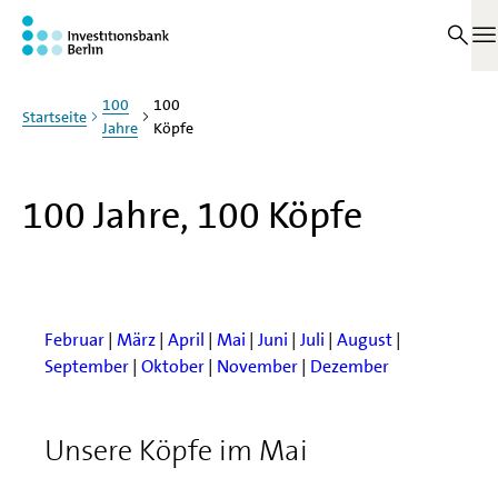
Zum Haupinhalt springen
Personen im Mai
M
100
100
Startseite
Jahre
Köpfe
100 Jahre, 100 Köpfe
Februar
|
März
|
April
|
Mai
|
Juni
|
Juli
|
August
|
September
|
Oktober
|
November
|
Dezember
Unsere Köpfe im Mai