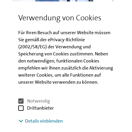
Verwendung von Cookies
Für Ihren Besuch auf unserer Website müssen
Andreas Bißendorf
Sie gemäß der ePrivacy-Richtlinie
(2002/58/EG) der Verwendung und
Geschäftsführer IBB Business Team
Speicherung von Cookies zustimmen. Neben
seit 1984 bei der WBK, IBB, IBB Business Team
den notwendigen, funktionalen Cookies
empfehlen wir Ihnen zusätzlich die Aktivierung
„Mein schönster Moment in der IBB war rückblickend
weiterer Cookies, um alle Funktionen auf
der Moment, als ich meine heutige Ehefrau erstmals
unserer Website verwenden zu können.
in der Kantine erblickte.“
Notwendig
Drittanbieter
Details einblenden