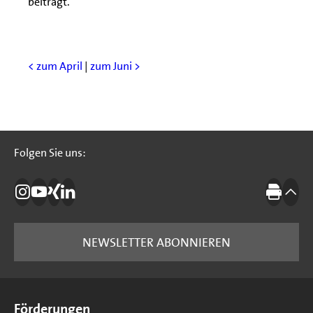
beiträgt.”
< zum April
|
zum Juni >
Folgen Sie uns:
Folgen Sie uns:
Die IBB auf Instagram
Die IBB auf YouTube
Die IBB auf Xing
Die IBB auf LinkedIn
Drucke
nach
NEWSLETTER ABONNIEREN
Seitenübersicht
Förderungen