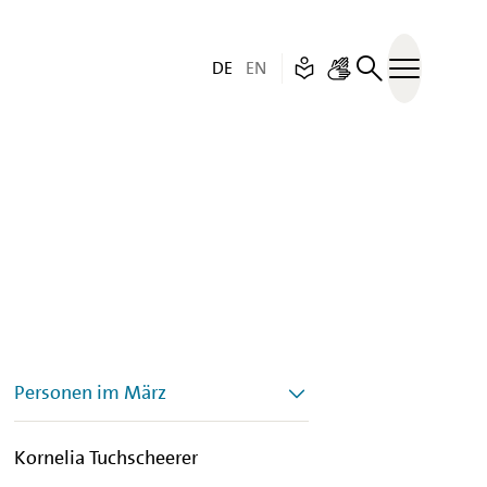
Deutsch (aktive Sprache)
English
Leichte Sprache
– Unfortunately this p
Gebärdensprache
DE
EN
Menü öff
Personen im März
Kornelia Tuchscheerer