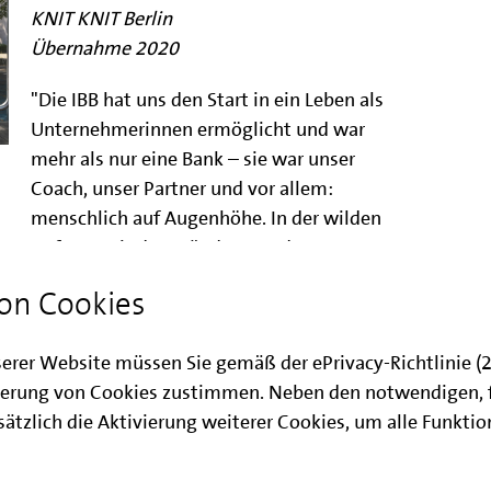
KNIT KNIT Berlin
Übernahme 2020
"Die IBB hat uns den Start in ein Leben als
Unternehmerinnen ermöglicht und war
mehr als nur eine Bank – sie war unser
Coach, unser Partner und vor allem:
menschlich auf Augenhöhe. In der wilden
Anfangszeit der Gründung und von Corona
hat sie ihre Versprechen gehalten, uns
on Cookies
ermutigt und unterstützt. Wir finden es
fantastisch, dass wir auch Jahre nach der
serer Website müssen Sie gemäß der ePrivacy-Richtlinie 
Gründung immer wieder in Kontakt
erung von Cookies zustimmen. Neben den notwendigen, 
stehen und gut beraten werden. Happy
ätzlich die Aktivierung weiterer Cookies, um alle Funkti
100, liebe IBB!"