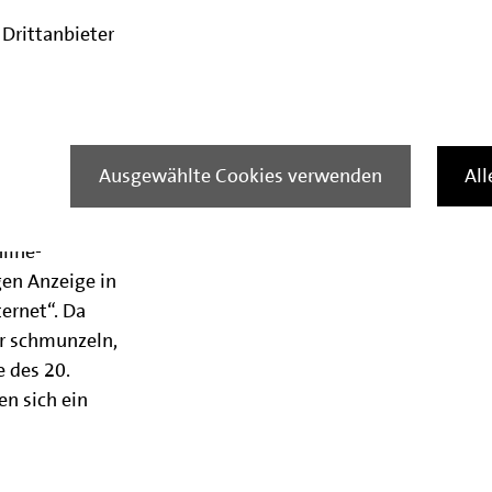
Drittanbieter
auf
ank Berlin
des ersten (!)
Ausgewählte Cookies verwenden
Al
 natürlich
Ende der 90er
line-
gen Anzeige in
ternet“. Da
r schmunzeln,
e des 20.
en sich ein