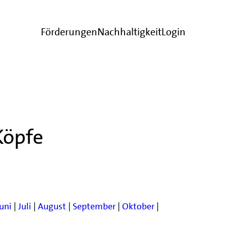
Förderungen
Nachhaltigkeit
Login
Köpfe
Juni
|
Juli
|
August
|
September
|
Oktober
|