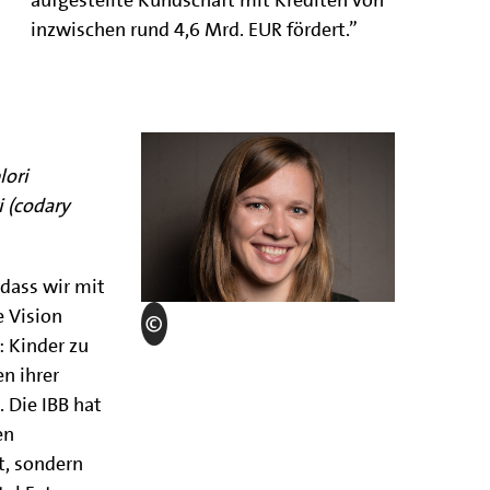
aufgestellte Kundschaft mit Krediten von
inzwischen rund 4,6 Mrd. EUR fördert.”
ori
 (codary
 dass wir mit
e Vision
: Kinder zu
n ihrer
 Die IBB hat
en
, sondern