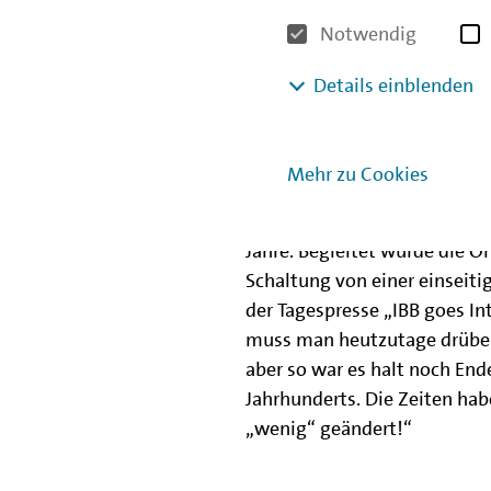
Notwendig
Rüdiger Kroll
ehemaliger Mitarbeiter Eink
Details einblenden
1995-2021 bei Investitionsb
"Spannend war die Erstellung 
Mehr zu Cookies
Internetauftritts der IBB und
dessen Freischaltung gegen 
Jahre. Begleitet wurde die On
Schaltung von einer einseiti
der Tagespresse „IBB goes In
muss man heutzutage drübe
aber so war es halt noch End
Jahrhunderts. Die Zeiten hab
„wenig“ geändert!“