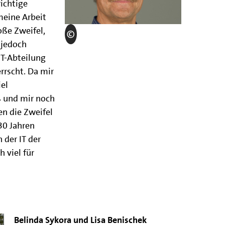
richtige
meine Arbeit
oße Zweifel,
 jedoch
IT-Abteilung
errscht. Da mir
iel
ß und mir noch
n die Zweifel
30 Jahren
n der IT der
 viel für
Belinda Sykora und Lisa Benischek