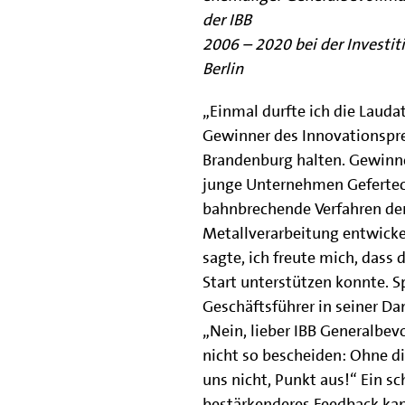
der IBB
2006 – 2020 bei der Investi
Berlin
„Einmal durfte ich die Lauda
Gewinner des Innovationspre
Brandenburg halten. Gewinn
junge Unternehmen Gefertec,
bahnbrechende Verfahren de
Metallverarbeitung entwickel
sagte, ich freute mich, dass 
Start unterstützen konnte. S
Geschäftsführer in seiner Da
„Nein, lieber IBB Generalbev
nicht so bescheiden: Ohne di
uns nicht, Punkt aus!“ Ein s
bestärkenderes Feedback kan