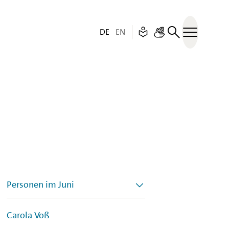
Deutsch (aktive Sprache)
English
Leichte Sprache
– Unfortunately this p
Gebärdensprache
DE
EN
Menü öff
Personen im Juni
Carola Voß