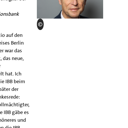
tionsbank
tio auf den
ises Berlin
er war das
 das neue,
r
t hat. Ich
die IBB beim
päter der
nkesrede:
ollmächtigter,
e IBB gäbe es
chöneres und
n die IBB