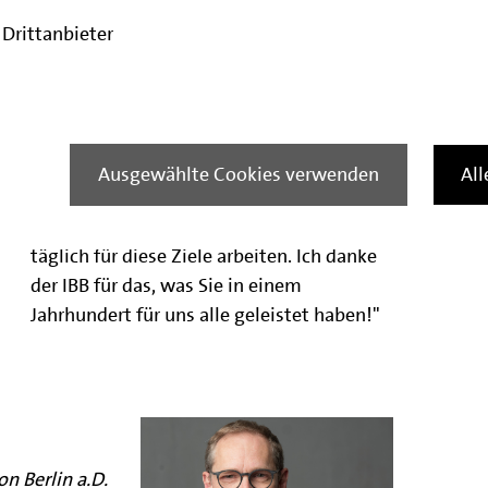
Mauerfall und schließlich durch ihre
Drittanbieter
tragende Rolle bei der Förderung des
Wirtschaftsstandortes. Dass Berlin heute
eine lebenswerte Stadt und zugleich ein
innovativer und wachsender
Wirtschaftsstandort ist – das ist ein
Ausgewählte Cookies verwenden
Al
maßgebliches Verdienst der IBB und der
Mitarbeiterinnen und Mitarbeiter, die hier
täglich für diese Ziele arbeiten. Ich danke
der IBB für das, was Sie in einem
Jahrhundert für uns alle geleistet haben!"
n Berlin a.D.