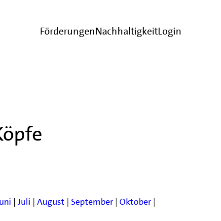
Förderungen
Nachhaltigkeit
Login
Köpfe
Juni
|
Juli
|
August
|
September
|
Oktober
|