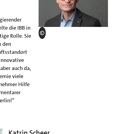
gierender
lte die IBB in
ige Rolle. Sie
m den
ftsstandort
 innovative
 aber auch da,
emie viele
nehmer Hilfe
ementarer
erlin!”
Katrin Scheer