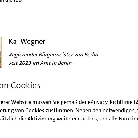
Kai Wegner
Regierender Bürgermeister von Berlin
seit 2023 im Amt in Berlin
"Seit ihrer Gründung als
on Cookies
Wohnungsfürsorgegesellschaft vor 100
Jahren prägt die Investitionsbank Berlin
serer Website müssen Sie gemäß der ePrivacy-Richtlinie 
das Gesicht unserer Stadt entscheidend
erung von Cookies zustimmen. Neben den notwendigen, 
mit: durch Linderung der Wohnungsnot
ätzlich die Aktivierung weiterer Cookies, um alle Funkti
zwischen den Weltkriegen, beim Aufbau
der Stadt nach 1945, durch Investitionen
in den östlichen Bezirken nach dem