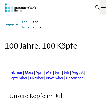
Zum Haupinhalt springen
Personen im Juli
M
100
100
Startseite
Jahre
Köpfe
100 Jahre, 100 Köpfe
Februar
|
März
|
April
|
Mai
|
Juni
|
Juli
|
August
|
September
|
Oktober
|
November
|
Dezember
Unsere Köpfe im Juli