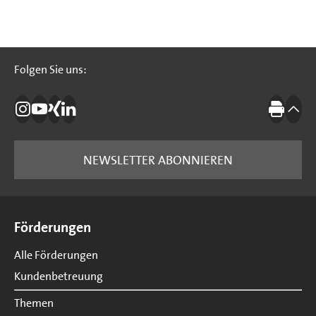
Folgen Sie uns:
Folgen Sie uns:
Die IBB auf Instagram
Die IBB auf YouTube
Die IBB auf Xing
Die IBB auf LinkedIn
Drucke
nach
NEWSLETTER ABONNIEREN
Seitenübersicht
Förderungen
Alle Förderungen
Kundenbetreuung
Themen