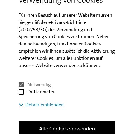
Für Ihren Besuch auf unserer Website müssen
Sie gemäß der ePrivacy-Richtlinie
(2002/58/EG) der Verwendung und
Speicherung von Cookies zustimmen. Neben
den notwendigen, funktionalen Cookies
empfehlen wir Ihnen zusätzlich die Aktivierung
weiterer Cookies, um alle Funktionen auf
unserer Website verwenden zu können.
Notwendig
Marion Oestereich
Drittanbieter
Bereichsassistenz Wirtschaftsförderung
Details einblenden
seit 1991 in der WBK, Investitionsbank Berlin
"Mein Name ist Marion und ich bin stolz, seit 1991
Teil der IBB-Familie zu sein. Damals waren
Alle Cookies verwenden
Schulterpolster und Dauerwellen in Mode und