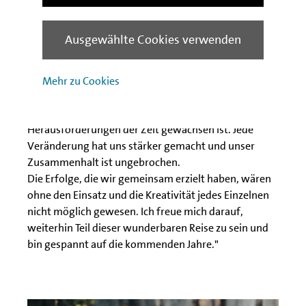
Computer wogen mehr als ein Schreibtisch. Die Welt
war analog und das Faxgerät unser bester Freund.
Ausgewählte Cookies verwenden
Heute lachen wir über langsam ladende Webseiten,
da wir High-Speed-Internet als selbstverständlich
betrachten.
Mehr zu Cookies
Es ist beeindruckend zu sehen, wie sehr sich die IBB
weiterentwickelt hat und immer wieder den
Herausforderungen der Zeit gewachsen ist. Jede
Veränderung hat uns stärker gemacht und unser
Zusammenhalt ist ungebrochen.
Die Erfolge, die wir gemeinsam erzielt haben, wären
ohne den Einsatz und die Kreativität jedes Einzelnen
nicht möglich gewesen. Ich freue mich darauf,
weiterhin Teil dieser wunderbaren Reise zu sein und
bin gespannt auf die kommenden Jahre."