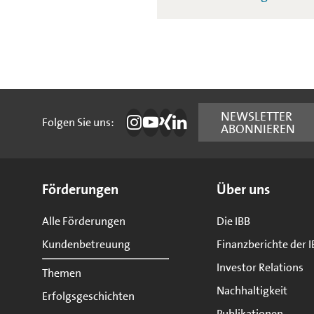
Folgen Sie uns:
NEWSLETTER
Folgen Sie uns:
ABONNIEREN
Die IBB auf Instagram
Die IBB auf YouTube
Die IBB auf Xing
Die IBB auf LinkedIn
Seitenübersicht
Förderungen
Über uns
Alle Förderungen
Die IBB
Kundenbetreuung
Finanzberichte der I
Investor Relations
Themen
Nachhaltigkeit
Erfolgsgeschichten
Publikationen