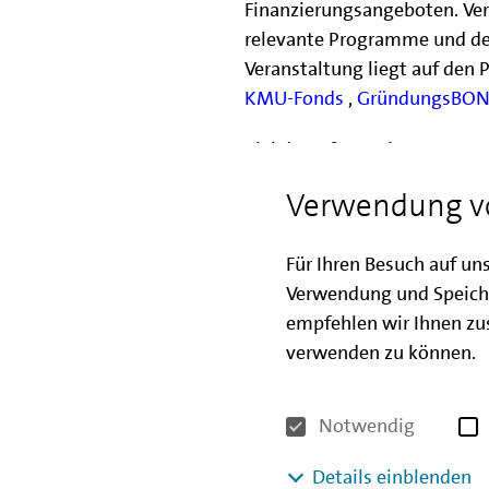
Finanzierungsangeboten. Vers
relevante Programme und de
Veranstaltung liegt auf de
KMU-Fonds
,
GründungsBO
Ziel der Informationsveranst
über die Finanzierungsmögli
Verwendung v
Erfahrungen bei der Nutzun
Hilfestellung bei der Antrag
Für Ihren Besuch auf un
haben Sie die Gelegenheit, F
Verwendung und Speich
gegenseitig in den Austaus
empfehlen wir Ihnen zus
Die Teilnahme an der Veranst
verwenden zu können.
Anmeldung. Am Veranstaltun
einwählen. Folgen Sie dazu 
Notwendig
finden.
Details einblenden