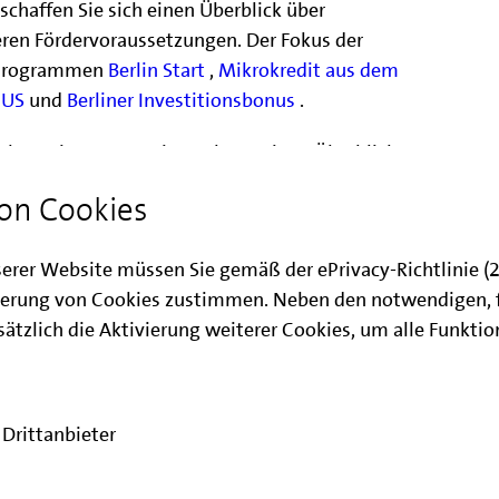
chaffen Sie sich einen Überblick über
ren Fördervoraussetzungen. Der Fokus der
n Programmen
Berlin Start
,
Mikrokredit aus dem
NUS
und
Berliner Investitionsbonus
.
altung ist es zum einen, Ihnen einen Überblick
chkeiten zu geben und zum anderen, über
on Cookies
g der Förderprogramme zu berichten und
stellung zu geben. Im Anschluss an den Vortrag
serer Website müssen Sie gemäß der ePrivacy-Richtlinie 
ragen an die Referierenden zu stellen und
erung von Cookies zustimmen. Neben den notwendigen, 
ch zu kommen.
ätzlich die Aktivierung weiterer Cookies, um alle Funkti
altung ist kostenfrei und erfordert keine
gstag können Sie sich über
diesen Link
dem Leitfaden, den Sie im Bereich Downloads
Drittanbieter