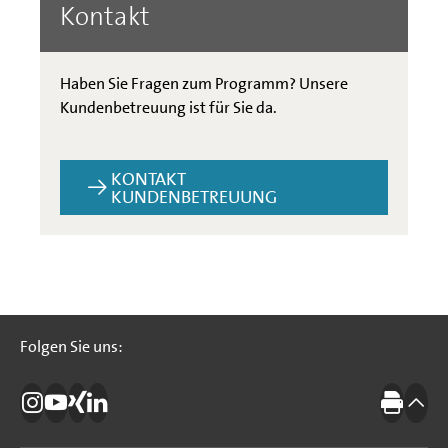
Kontakt
Haben Sie Fragen zum Programm? Unsere
Kundenbetreuung ist für Sie da.
KONTAKT
KUNDENBETREUUNG
Folgen Sie uns:
Folgen Sie uns:
Die IBB auf Instagram
Die IBB auf YouTube
Die IBB auf Xing
Die IBB auf LinkedIn
Drucke
nach