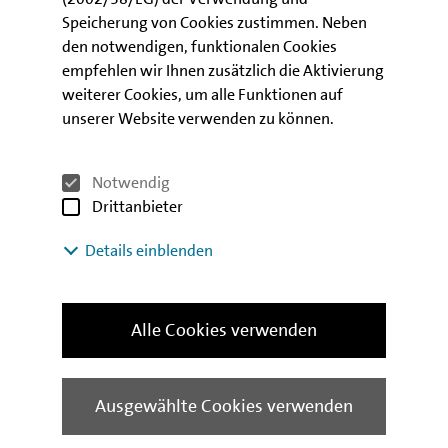
Unterstützt durch die kostendämpfende Wirkung der
Speicherung von Cookies zustimmen. Neben
öffentlichen Förderung, verzichtet die
den notwendigen, funktionalen Cookies
Genossenschaft auf die Umlage der
empfehlen wir Ihnen zusätzlich die Aktivierung
Modernisierungskosten.
weiterer Cookies, um alle Funktionen auf
unserer Website verwenden zu können.
In Absprache mit den Bestandsmietern und im
Hinblick auf die durchgeführten
wohnwerterhöhenden Maßnahmen wird die Netto-
Notwendig
Kaltmiete moderat erhöht. Sie liegt danach mit 6,09 -
Drittanbieter
6,40 Euro pro Quadratmeter immer noch im
Details einblenden
Mittelfeld des Berliner Mietspiegels und weit
unterhalb der ortsüblichen Neubaumiete im
freifinanzierten Bereich.
Alle Cookies verwenden
Infos zu den Förderprogrammen
Ausgewählte Cookies verwenden
IBB Altersgerecht Wohnen