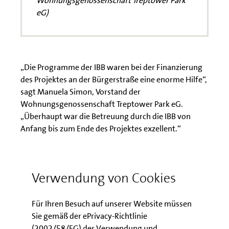
Wohnungsgenossenschaft Treptower Park
eG)
„Die Programme der IBB waren bei der Finanzierung
des Projektes an der Bürgerstraße eine enorme Hilfe“,
sagt Manuela Simon, Vorstand der
Wohnungsgenossenschaft Treptower Park eG.
„Überhaupt war die Betreuung durch die IBB von
Anfang bis zum Ende des Projektes exzellent.“
Interessen der Mieterinnen und Mieter
wurden berücksichtigt
Verwendung von Cookies
Auch die Interessen der Mieterinnen und Mieter
kamen bei dem Modernisierungsplan nicht zu kurz.
Für Ihren Besuch auf unserer Website müssen
Sie mussten während der Arbeiten nicht ausziehen
Sie gemäß der ePrivacy-Richtlinie
und bleiben auch weiterhin dort wohnen.
(2002/58/EG) der Verwendung und