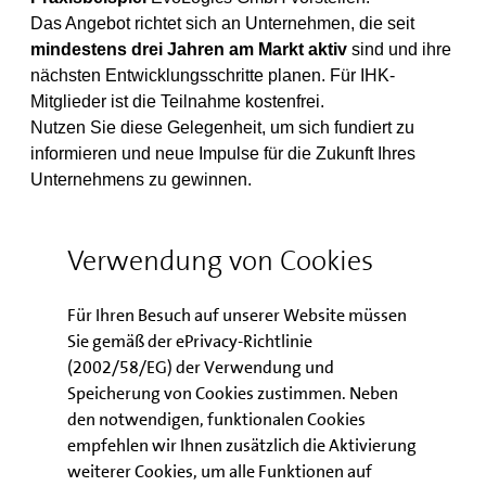
Das Angebot richtet sich an Unternehmen, die seit
mindestens drei Jahren am Markt aktiv
sind und ihre
nächsten Entwicklungsschritte planen. Für IHK-
Mitglieder ist die Teilnahme kostenfrei.
Nutzen Sie diese Gelegenheit, um sich fundiert zu
informieren und neue Impulse für die Zukunft Ihres
Unternehmens zu gewinnen.
ZUM IHK FINANZIERUNGSTAG
Verwendung von Cookies
Für Ihren Besuch auf unserer Website müssen
Erfolgreiche Start-ups gesucht
Sie gemäß der ePrivacy-Richtlinie
(2002/58/EG) der Verwendung und
Auch in diesem Jahr
Speicherung von Cookies zustimmen. Neben
können sich
den notwendigen, funktionalen Cookies
Gründer:innen wieder
empfehlen wir Ihnen zusätzlich die Aktivierung
auf den
KfW Award
weiterer Cookies, um alle Funktionen auf
Gründen
bewerben.