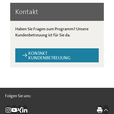
Kontakt
Haben Sie Fragen zum Programm? Unsere
Kundenbetreuung ist für Sie da.
KONTAKT
KUNDENBETREUUNG
Folgen Sie uns:
Folgen Sie uns:
Die IBB auf Instagram
Die IBB auf YouTube
Die IBB auf Xing
Die IBB auf LinkedIn
Drucke
nach