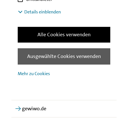
Mit diesen Produkten wurde das
Projekt gefördert
Details einblenden
IBB Förderergänzungsdarlehen
Alle Cookies verwenden
Klimafreundlicher Neubau (KfW
297/298)
Ausgewählte Cookies verwenden
Mehr zu Cookies
Mehr Informationen zur
GEWIWO
gewiwo.de