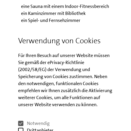
eine Sauna mit einem Indoor-Fitnessbereich
ein Kaminzimmer mit Bibliothek
ein Spiel- und Fernsehzimmer
eine Gemeinschaftsterrasse
einen Gemeinschaftsraum für Feierlichkeiten
Verwendung von Cookies
einen Duftgarten mit Hochbeeten zum
Selbstgärtnern
Für Ihren Besuch auf unserer Website müssen
eine Boulebahn und Outdoorfitnessgeräten
Sie gemäß der ePrivacy-Richtlinie
(2002/58/EG) der Verwendung und
Mieten erschwinglich
Speicherung von Cookies zustimmen. Neben
Mithilfe der durch die IBB zur Verfügung gestellten
den notwendigen, funktionalen Cookies
zinsvergünstigten Darlehen wurde es der
empfehlen wir Ihnen zusätzlich die Aktivierung
Genossenschaft möglich, das moderne,
weiterer Cookies, um alle Funktionen auf
altersgerechte und besonders seniorenfreundliche
unserer Website verwenden zu können.
Bauprojekt zu erschwinglichen Mieten zu realisieren.
Notwendig
Drittanbieter