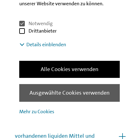
unserer Website verwenden zu können.
Sonderzahlungen innerhalb der
Personalkosten einplanen?
Notwendig
Drittanbieter
Vermögen, Rücklagen und
Details einblenden
Kredite
Alle Cookies verwenden
Muss Privatvermögen eingesetzt
werden, bevor die Soforthilfe IV 2.0
beantragt werden kann?
Ausgewählte Cookies verwenden
Was ist bei eventuellen
Kapitalrücklagen zu beachten?
Mehr zu Cookies
Kann die Soforthilfe IV 2.0 nur
beantragt werden, wenn zuvor alle
vorhandenen liquiden Mittel und