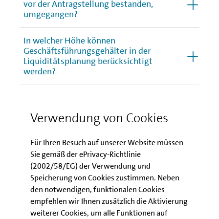
vor der Antragstellung bestanden,
umgegangen?
In welcher Höhe können
Geschäftsführungsgehälter in der
Liquiditätsplanung berücksichtigt
werden?
Ist der Unternehmerlohn
förderfähig?
Verwendung von Cookies
Können vom Zuschuss
Für Ihren Besuch auf unserer Website müssen
Personalkosten beglichen werden?
Sie gemäß der ePrivacy-Richtlinie
(2002/58/EG) der Verwendung und
Kann man mit der Soforthilfe IV 2.0
Speicherung von Cookies zustimmen. Neben
auch das Kurzarbeitergeld
den notwendigen, funktionalen Cookies
aufstocken?
empfehlen wir Ihnen zusätzlich die Aktivierung
weiterer Cookies, um alle Funktionen auf
Kann man mit der Soforthilfe IV 2.0