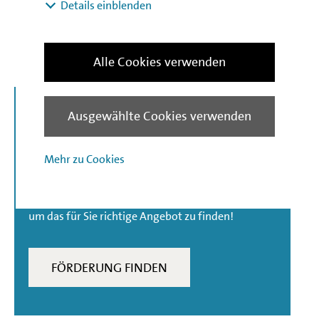
Details einblenden
Förderstandards finden Sie auf
mehr zur Energieeinsparverordnung
Alle Cookies verwenden
Ausgewählte Cookies verwenden
Nicht das Passende
gefunden?
Mehr zu Cookies
Entdecken Sie hier unser Förderangebot auf
einen Blick. Nutzen Sie unsere Filteroptionen,
um das für Sie richtige Angebot zu finden!
FÖRDERUNG FINDEN