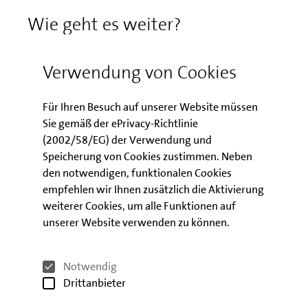
Rechnungen zu
Wie geht es weiter?
beachten?
Möchten Sie
Verwendung von Cookies
Förderprogramme
Kontakt Kundenbetreuung
kombinieren?
Für Ihren Besuch auf unserer Website müssen
Betreuung Vermieter:innen und
Sie gemäß der ePrivacy-Richtlinie
Investor:innen
(2002/58/EG) der Verwendung und
Telefon: 030 / 2125-2662
Speicherung von Cookies zustimmen. Neben
E-Mail schreiben
den notwendigen, funktionalen Cookies
empfehlen wir Ihnen zusätzlich die Aktivierung
weiterer Cookies, um alle Funktionen auf
unserer Website verwenden zu können.
mehr Downloads anzeigen
Energieeinsparverordnung
(EnEV 2014)
Notwendig
Drittanbieter
Weitere Informationen zu den aktuellen