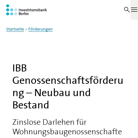
Zum Haupinhalt springen
Auf dieser Seite
M
Startseite
Förderungen
IBB
Genossenschaftsförderu
ng – Neubau und
Bestand
Zinslose Darlehen für
Wohnungsbaugenossenschafte