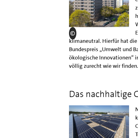
z
h
W
E
klimaneutral. Hierfür hat die
Bundespreis „Umwelt und Bau
ökologische Innovationen“ i
völlig zurecht wie wir finden
Das nachhaltige
N
k
G
T