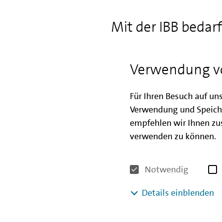
Mit der IBB bedar
Neben der Wohnraumförderung 
die bundesweiten Klimaschut
Verwendung v
Projekt der HOWOGE Wohnun
Produktkombination punkten
Für Ihren Besuch auf un
großen Areal 48 Wohnungen
Verwendung und Speich
finanziert um damit für e
empfehlen wir Ihnen zus
Einstiegsmieten von 6,50 EUR
verwenden zu können.
Alle Wohnungen sind über da
dem KfW Effizienzhaus 40 Plus
Notwendig
nicht nur der günstige Zinss
Details einblenden
30.000 EUR je Wohneinheit.
einen Quadratmeterpreis unte