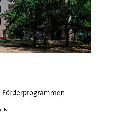
Wohnquartier
Bild he
en Förderprogrammen
nds