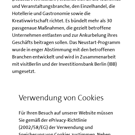
und Veranstaltungsbranche, den Einzelhandel, die
Hotellerie und Gastronomie sowie die
Kreativwirtschaft richtet. Es bündelt mehr als 30
passgenaue Maßnahmen, die gezielt betroffene
Unternehmen entlasten und zur Ankurbelung ihres
Geschäfts beitragen sollen. Das Neustart-Programm
wurde in enger Abstimmung mit den betroffenen
Branchen entwickelt und wird in Zusammenarbeit
mit visitBerlin und der Investitionsbank Berlin (IBB)
umgesetzt.
Die IBB Business Team GmbH erweitert mit dem
Förderprogramm Digitalprämie Berlin die Sparte
Verwendung von Cookies
„Innovation und Digitalisierung“ um ein viertes
Förderangebot. Für Digitalisierungsvorhaben können
Für Ihren Besuch auf unserer Website müssen
Berlinerinnen und Berliner fortan neben dem
Sie gemäß der ePrivacy-Richtlinie
Coaching BONUS und der geförderten Entwicklung
(2002/58/EG) der Verwendung und
digitaler Produkte und Dienstleistungen durch den
Speicherung von Cookies zustimmen. Neben