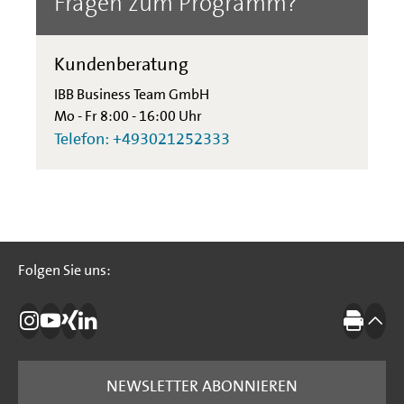
Fragen zum Programm?
Kundenberatung
IBB Business Team GmbH
Mo - Fr 8:00 - 16:00 Uhr
Telefon: +493021252333
Folgen Sie uns:
Folgen Sie uns:
Die IBB auf Instagram
Die IBB auf YouTube
Die IBB auf Xing
Die IBB auf LinkedIn
Drucke
nach
NEWSLETTER ABONNIEREN