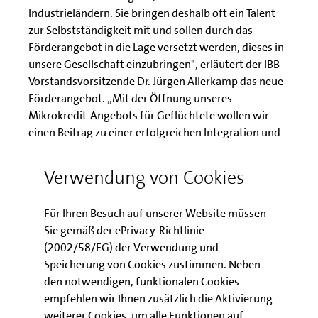
Industrieländern. Sie bringen deshalb oft ein Talent
zur Selbstständigkeit mit und sollen durch das
Förderangebot in die Lage versetzt werden, dieses in
unsere Gesellschaft einzubringen", erläutert der IBB-
Vorstandsvorsitzende Dr. Jürgen Allerkamp das neue
Förderangebot. „Mit der Öffnung unseres
Mikrokredit-Angebots für Geflüchtete wollen wir
einen Beitrag zu einer erfolgreichen Integration und
wirtschaftlichen und finanziellen Selbständigkeit der
Geflüchteten leisten“.
Verwendung von Cookies
Ramona Pop, Senatorin für Wirtschaft, Energie und
Für Ihren Besuch auf unserer Website müssen
Betriebe, begrüßt dieses Angebot der
Sie gemäß der ePrivacy-Richtlinie
Investitionsbank: „Dies ist ein Signal an diejenigen
(2002/58/EG) der Verwendung und
unter den Geflüchteten, die sich selbstständig
Speicherung von Cookies zustimmen. Neben
machen möchten und über das nötige Know-how
den notwendigen, funktionalen Cookies
verfügen. Die Öffnung des Mikrokreditangebots
empfehlen wir Ihnen zusätzlich die Aktivierung
stellt eine hilfreiche Ergänzung zu dem vielfältigen
weiterer Cookies, um alle Funktionen auf
privaten und öffentlichen Engagement für