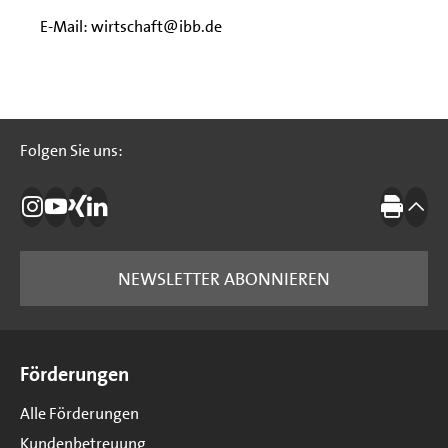
E-Mail: wirtschaft@ibb.de
Folgen Sie uns:
Folgen Sie uns:
Die IBB auf Instagram
Die IBB auf YouTube
Die IBB auf Xing
Die IBB auf LinkedIn
Drucke
nach
NEWSLETTER ABONNIEREN
Seitenübersicht
Förderungen
Alle Förderungen
Kundenbetreuung