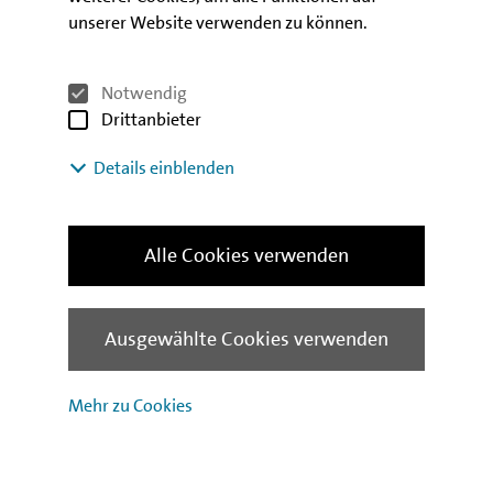
unserer Website verwenden zu können.
Geflüchtete dar. Auch ist es ein wichtiger
integrationspolitischer Beitrag und bedeutender
Schritt zur Unabhängigkeit. Ich wünsche allen
Notwendig
Antragsteller*innen, dass diese sich nun – sofern
Drittanbieter
deren Vorhaben für eine Förderung in Frage kommen
– in Berlin eine neue Existenz aufbauen und sichern
Details einblenden
können.“
Information zu dem Programm gibt die :
Alle Cookies verwenden
Investitionsbank Berlin
Kundenberatung Wirtschaftsförderung
Ausgewählte Cookies verwenden
Bundesallee 210
Mehr zu Cookies
10719 Berlin
Telefon: 030-2125 4747