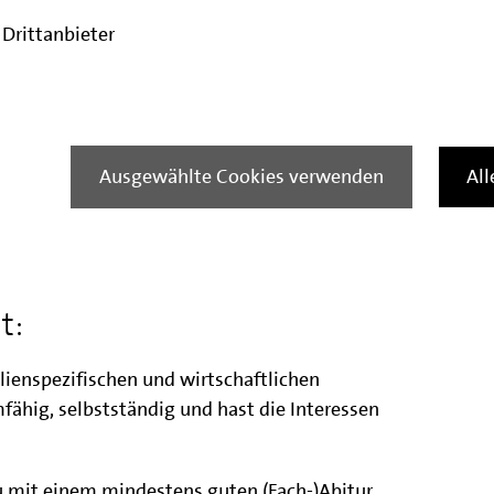
lick über die IBB zu verschaffen, startest Du
Drittanbieter
munikation oder im Personalbereich.
n lernst Du das Facility Management, das
t und die Immobilienförderung inklusive der
m Vertrieb sowie
en.
Ausgewählte Cookies verwenden
Al
Interesse auch Einsätze in speziellen Bereichen
n der Risikobetreuung oder im Controlling.
t:
lienspezifischen und wirtschaftlichen
hig, selbstständig und hast die Interessen
Du mit einem mindestens guten (Fach-)Abitur