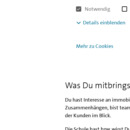
Um Dir einen guten Überb
Notwendig
in der Unternehmenskom
In weiteren Praxisphase
Details einblenden
Immobilienkreditgeschäf
Kundenbetreuung und de
die Wertermittlung kenn
Mehr zu Cookies
Darüber hinaus sind bei 
der Bank möglich, z.B. i
Was Du mitbrings
Du hast Interesse an immobi
Zusammenhängen, bist teamfä
der Kunden im Blick.
Die Schule hast bzw. wirst 