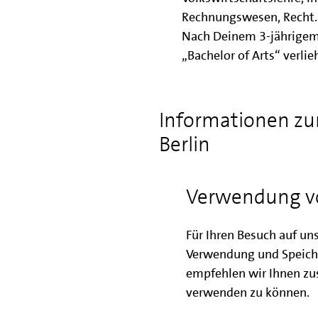
Rechnungswesen, Recht.
Nach Deinem 3-jährigem
„Bachelor of Arts“ verlie
Informationen z
Berlin
Verwendung v
Studiengang BWL/Immob
Für Ihren Besuch auf un
Verwendung und Speich
Was Du in Deinen
empfehlen wir Ihnen zus
kennenlernst:
verwenden zu können.