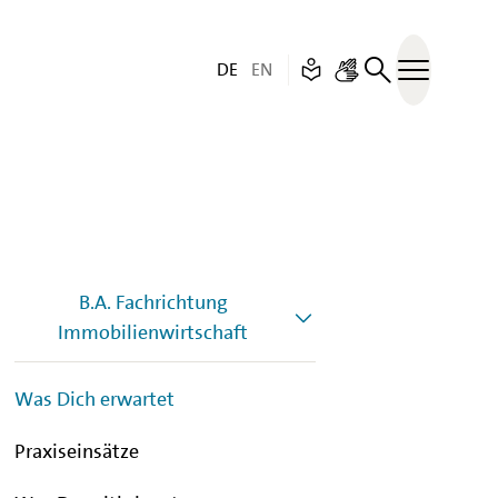
Deutsch (aktive Sprache)
English
Leichte Sprache
– Unfortunately this p
Gebärdensprache
DE
EN
Menü öff
B.A. Fachrichtung
Immobilienwirtschaft
Was Dich erwartet
Praxiseinsätze