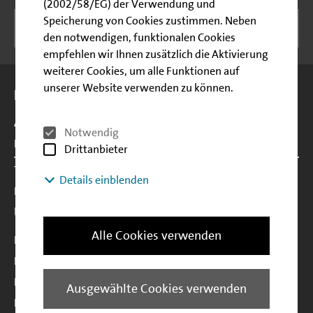
(2002/58/EG) der Verwendung und
Speicherung von Cookies zustimmen. Neben
NEWSLETTER ABONNIEREN
den notwendigen, funktionalen Cookies
empfehlen wir Ihnen zusätzlich die Aktivierung
weiterer Cookies, um alle Funktionen auf
Seitenübersicht
unserer Website verwenden zu können.
Förderungen
Alle Förderungen
Notwendig
Kundenbetreuung
Drittanbieter
Themen
Details einblenden
Erfolgsgeschichten
Über uns
Alle Cookies verwenden
Die IBB
Finanzberichte der IBB
Investor Relations
Ausgewählte Cookies verwenden
Nachhaltigkeit