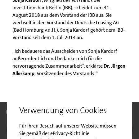
Sonja Kardorf
, Mitglied des Vorstands der
Investitionsbank Berlin (IBB), scheidet zum 31.
August 2018 aus dem Vorstand der IBB aus. Sie
wechselt in den Vorstand der Deutsche Leasing AG
(Bad Homburg v.d.H.). Sonja Kardorf gehört dem IBB-
Vorstand seit dem 1. Juli 2014 an.
„Ich bedauere das Ausscheiden von Sonja Kardorf
außerordentlich und bedanke mich für die
hervorragende Zusammenarbeit“, erklärte
Dr. Jürgen
Allerkamp
, Vorsitzender des Vorstands.“
Folgen Sie uns:
Verwendung von Cookies
Folgen Sie uns:
Für Ihren Besuch auf unserer Website müssen
Die IBB auf Instagram
Die IBB auf YouTube
Die IBB auf Xing
Die IBB auf LinkedIn
Drucke
nach
Sie gemäß der ePrivacy-Richtlinie