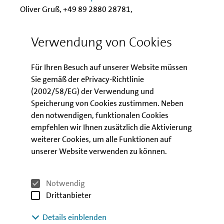
Oliver Gruß, +49 89 2880 28781,
oliver.gruss@pfandbriefbank.com
Verwendung von Cookies
Investitionsbank Berlin
Für Ihren Besuch auf unserer Website müssen
uwe.sachs@ibb.de
Uwe Sachs, +49 30 2125 2960,
Sie gemäß der ePrivacy-Richtlinie
(2002/58/EG) der Verwendung und
Die pbb Deutsche Pfandbriefbank (
Speicherung von Cookies zustimmen. Neben
www.pfandbriefbank.com
) ist eine Spezialbank für
den notwendigen, funktionalen Cookies
die gewerbliche Immobilienfinanzierung und die
empfehlen wir Ihnen zusätzlich die Aktivierung
öffentliche Investitionsfinanzierung. Der
weiterer Cookies, um alle Funktionen auf
Geschäftsschwerpunkt liegt neben Deutschland auf
unserer Website verwenden zu können.
Großbritannien, Frankreich und Skandinavien;
darüber hinaus ist die Bank in weiteren europäischen
Ländern aktiv. Die Bank nimmt eine wichtige Aufgabe
Notwendig
bei der Kreditversorgung der Immobilienwirtschaft
Drittanbieter
wahr und unterstützt die öffentliche Hand mit
Finanzierungen für Projekte und Maßnahmen zur
Details einblenden
Verbesserung der öffentlichen Infrastruktur.