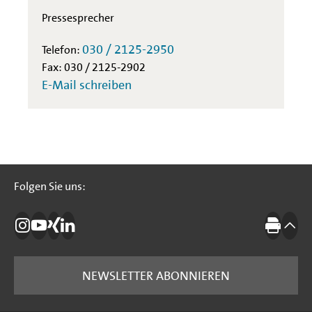
Pressesprecher
030 / 2125-2950
Telefon:
Fax: 030 / 2125-2902
E-Mail schreiben
Folgen Sie uns:
Folgen Sie uns:
Die IBB auf Instagram
Die IBB auf YouTube
Die IBB auf Xing
Die IBB auf LinkedIn
Drucke
nach
NEWSLETTER ABONNIEREN