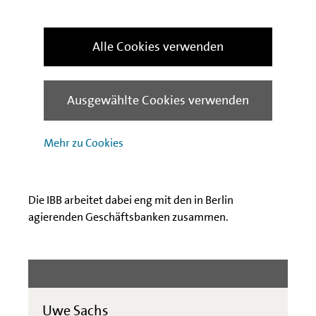
Die Investitionsbank Berlin (IBB) ist die Förderbank
Alle Cookies verwenden
des Landes Berlin mit den Geschäftsbereichen
Wirtschafts- und Immobilienförderung. Mit
monetären Förderangeboten und einer umfassenden
Finanzierungsberatung unterstützt die Bank gezielt
Ausgewählte Cookies verwenden
mittelständische Unternehmen (KMU) in Berlin. In
der Immobilienförderung liegt der Schwerpunkt bei
Mehr zu Cookies
der Förderung des Wohnungsneubaus sowie von
Modernisierungs- und Instandsetzungsvorhaben wie
zum Beispiel der energetischen Gebäudesanierung.
Die IBB arbeitet dabei eng mit den in Berlin
agierenden Geschäftsbanken zusammen.
Uwe Sachs