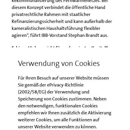
Rekommunalisierung des Fernwärmenetzes. Bei
diesem Konzept verbindet die öffentliche Hand
privatrechtliche Rahmen mit staatlicher
Refinanzierungssicherheit und kann außerhalb der
kameralistischen Haushaltsführung flexibler
agieren“, führt IBB-Vorstand Stephan Brandt aus.
Schirp: „Vieles spricht für mehr privates Kapital“
„Aus Sicht der Unternehmen spricht vieles dafür,
Verwendung von Cookies
mehr private Mittel für die Finanzierung der
Infrastruktur zu mobilisieren“, sagte UVB-
Für Ihren Besuch auf unserer Website müssen
Hauptgeschäftsführer Schirp. „Damit lassen sich in
Sie gemäß der ePrivacy-Richtlinie
kurzer Zeit mehr Modernisierungsvorhaben
(2002/58/EG) der Verwendung und
stemmen als bislang. Außerdem stehen ÖPP-Projekte
Speicherung von Cookies zustimmen. Neben
für ein höheres Tempo bei der Realisierung.“
den notwendigen, funktionalen Cookies
Angesichts der aktuellen Wachstumsschwäche sei es
empfehlen wir Ihnen zusätzlich die Aktivierung
entscheidend, dass die Bedingungen am Standort
weiterer Cookies, um alle Funktionen auf
Berlin besser werden. Sonst bestehe die Gefahr, dass
unserer Website verwenden zu können.