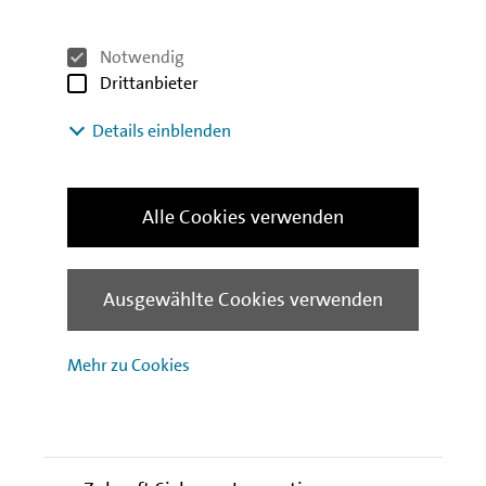
die Hauptstadt von anderen Regionen und Ländern
abgehängt wird. Für ÖPP-Vorhaben spreche auch,
dass sie die Verschuldung Berlins nicht unmittelbar
Notwendig
weiter erhöhten. Das Interesse auf dem Kapitalmarkt
Drittanbieter
an sicheren Anlagemöglichkeiten sei zudem groß.
Details einblenden
Dies unterstrich OstBV-Vorstand Oelgarth: „Berlin
zieht nach wie vor Unternehmen und Menschen an,
die Infrastruktur muss mitwachsen – auch durch
Alle Cookies verwenden
Partnerschaften.” Dabei sei zu klären, welche
Beschleunigung und Effizienzgewinne genutzt
werden könnten. „Zugleich braucht es aber auch das
Ausgewählte Cookies verwenden
klare Verständnis, dass die Kosten einer Finanzierung
erwirtschaftet werden müssen“, so Oelgarth.
Mehr zu Cookies
Download der Studie