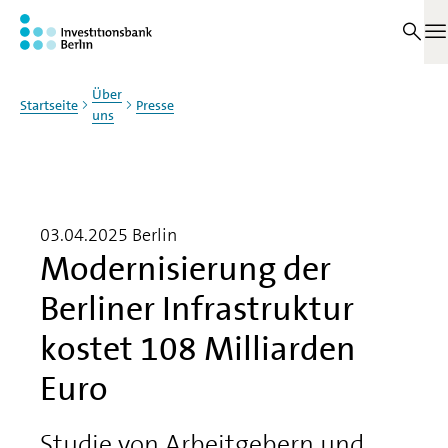
Zum Haupinhalt springen
M
Über
Startseite
Presse
uns
03.04.2025
Berlin
Modernisierung der
Berliner Infrastruktur
kostet 108 Milliarden
Euro
Studie von Arbeitgebern und