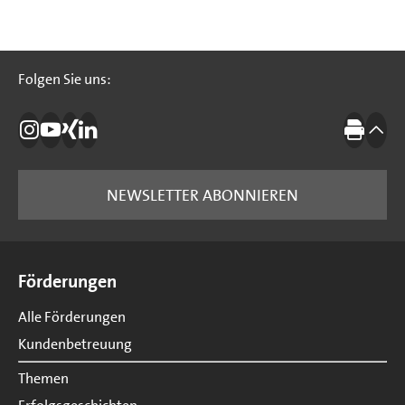
Folgen Sie uns:
Folgen Sie uns:
Die IBB auf Instagram
Die IBB auf YouTube
Die IBB auf Xing
Die IBB auf LinkedIn
Drucke
nach
NEWSLETTER ABONNIEREN
Seitenübersicht
Förderungen
Alle Förderungen
Kundenbetreuung
Themen