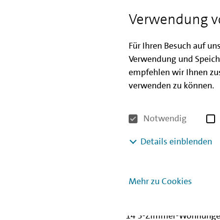
Wohnraumförderung in Berli
damit vollständig ausgeschö
Verwendung v
Der
Staatssekretär für Bauen
Für Ihren Besuch auf un
Daldrup
sagte dazu: „Die So
Verwendung und Speich
dringend benötigten preisw
empfehlen wir Ihnen zus
der Mittel in diesem Progra
verwenden zu können.
Jahr weiten wir das Program
Programmkonditionen sind wi
und genossenschaftliche Ne
Notwendig
Von den 1014 geförderten M
Details einblenden
209 1 und1 ½ -Zimmer
383 2-Zimmer-Wohnun
Mehr zu Cookies
305 3-Zimmer-Wohnun
103 4-Zimmer-Wohnun
14 5-Zimmer-Wohnung