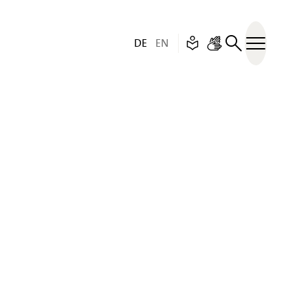
Deutsch (aktive Sprache)
English
Leichte Sprache
– Unfortunately this p
Gebärdensprache
DE
EN
Menü öff