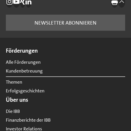
Die IBB auf Instagram
Die IBB auf YouTube
Die IBB auf Xing
Die IBB auf LinkedIn
Drucke
nach
NEWSLETTER ABONNIEREN
Seitenübersicht
Förderungen
Alle Förderungen
Kundenbetreuung
Themen
Erfolgsgeschichten
Über uns
Die IBB
Finanzberichte der IBB
Investor Relations