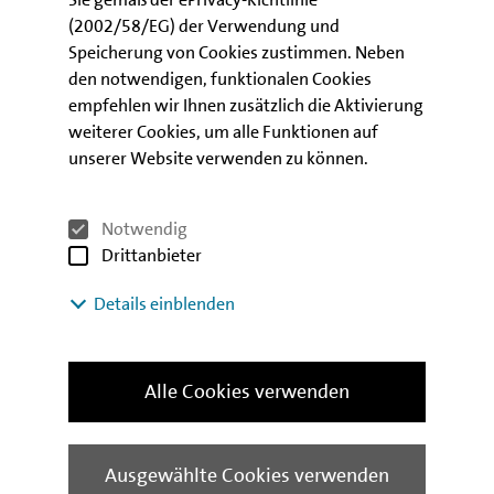
auch die Zahlen für Haushalte, die Wohngeld
(2002/58/EG) der Verwendung und
empfangen. So hat sich mit Beginn der
Speicherung von Cookies zustimmen. Neben
Beschäftigungsrally in 2005 die Zahl der
den notwendigen, funktionalen Cookies
Empfängerhaushalte für Wohngeld von knapp
empfehlen wir Ihnen zusätzlich die Aktivierung
42.000 um 60% auf zuletzt 17.000 reduziert. Allein
weiterer Cookies, um alle Funktionen auf
im Jahr 2015 verringerte sich die Zahl der Berliner
unserer Website verwenden zu können.
Wohngeldempfänger um 21%. Das entspricht einem
Anteil von nur noch 0,9% an allen Haushalten in
Berlin und liegt unter dem Deutschlandschnitt von
Notwendig
1,1%. Immer mehr Berliner können sich die Mieten
Drittanbieter
auch ohne Wohngeld leisten.
Details einblenden
Den vollständigen Bericht sowie weitere
volkswirtschaftliche Analysen und Berichte finden Sie
auf unserer website unter der Adresse
Alle Cookies verwenden
www.ibb.de/volkswirtschaft
Ausgewählte Cookies verwenden