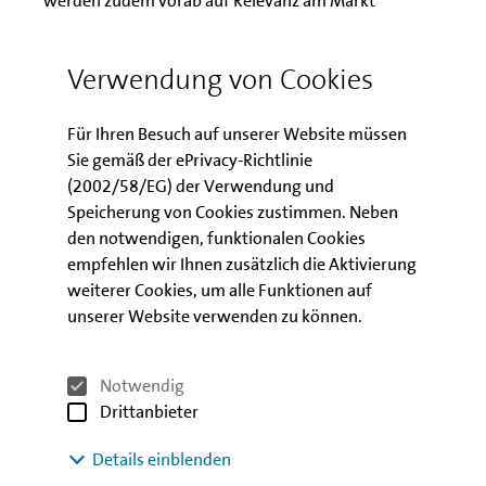
werden zudem vorab auf Relevanz am Markt
getestet.
Verwendung von Cookies
Bei dem Verfahren wird zunächst auf dem üblichen
Weg ein Mikrokredit aus dem KMU-Fonds beantragt
und gleichzeitig angegeben, ob bzw. in welcher Höhe
Für Ihren Besuch auf unserer Website müssen
eine zusätzliche Crowdfinanzierung erfolgen soll.
Sie gemäß der ePrivacy-Richtlinie
Dies kann sowohl bei der IBB als auch über die IBB-
(2002/58/EG) der Verwendung und
Partnerseite bei Startnext erfolgen. Fällt die
Speicherung von Cookies zustimmen. Neben
Kreditprüfung durch die IBB positiv aus, erhalten die
den notwendigen, funktionalen Cookies
Kunden bereits eine vorbehaltliche Kreditzusage. Die
empfehlen wir Ihnen zusätzlich die Aktivierung
IBB schaltet die Crowdfunding-Kampagne auf der
weiterer Cookies, um alle Funktionen auf
Plattform frei, sobald alle Kriterien erfüllt sind. Der
unserer Website verwenden zu können.
Kredit wird dann unmittelbar ausgezahlt, wenn die
zusätzliche Crowdfinanzierung realisiert ist.
Notwendig
Über die Startnext Partnerseite der IBB können
Drittanbieter
Unterstützer und Interessierte gezielt nach
Details einblenden
unternehmerischen Projekten aus Berlin suchen.