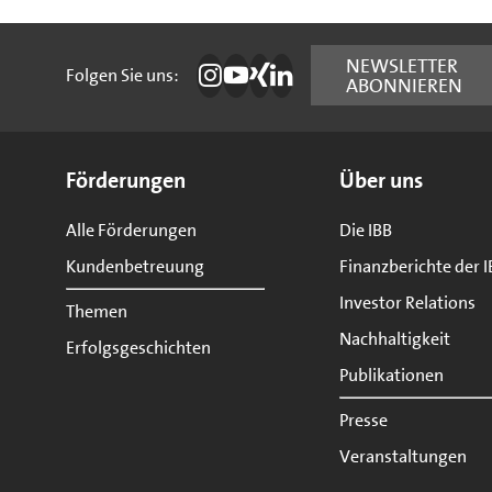
Folgen Sie uns:
NEWSLETTER
Folgen Sie uns:
ABONNIEREN
Die IBB auf Instagram
Die IBB auf YouTube
Die IBB auf Xing
Die IBB auf LinkedIn
Seitenübersicht
Förderungen
Über uns
Alle Förderungen
Die IBB
Kundenbetreuung
Finanzberichte der I
Investor Relations
Themen
Nachhaltigkeit
Erfolgsgeschichten
Publikationen
Presse
Veranstaltungen