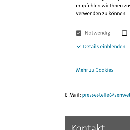
business-team.de/welmo
empfehlen wir Ihnen zus
verwenden zu können.
Ihr Kontakt bei der Senatsve
Notwendig
Senatsverwaltung für Wirtsch
Details einblenden
Pressestelle
Martin-Luther-Straße 105
10825 Berlin
Mehr zu Cookies
Tel.: 030 9013-8451
Fax: 030 9013-7541
E-Mail:
pressestelle@senweb
Kontakt