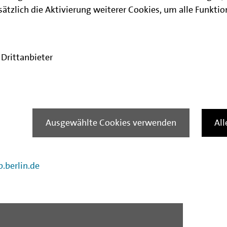
ätzlich die Aktivierung weiterer Cookies, um alle Funkti
rwaltung für Wirtschaft, Energie und Betriebe:
Drittanbieter
aft, Energie und Betriebe
Ausgewählte Cookies verwenden
Al
.berlin.de