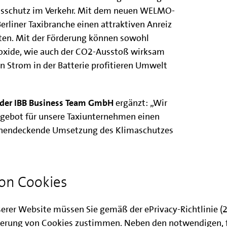
sschutz im Verkehr. Mit dem neuen WELMO-
erliner Taxibranche einen attraktiven Anreiz
otten. Mit der Förderung können sowohl
koxide, wie auch der CO2-Ausstoß wirksam
n Strom in der Batterie profitieren Umwelt
 der IBB Business Team GmbH
ergänzt: „Wir
gebot für unsere Taxiunternehmen einen
lächendeckende Umsetzung des Klimaschutzes
t der Betriebs- und Beförderungspflicht einen
on Cookies
svorsorge und garantieren durch die
uge emissionsfreie Mobilität rund um die Uhr.
serer Website müssen Sie gemäß der ePrivacy-Richtlinie 
erprogramm finden Sie hier:
www.ibb-
erung von Cookies zustimmen. Neben den notwendigen, 