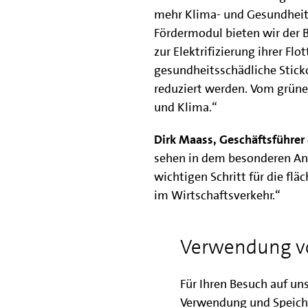
mehr Klima- und Gesundheit
Fördermodul bieten wir der B
zur Elektrifizierung ihrer Fl
gesundheitsschädliche Stic
reduziert werden. Vom grüne
und Klima.“
Dirk Maass, Geschäftsführer
sehen in dem besonderen An
wichtigen Schritt für die f
im Wirtschaftsverkehr.“
Taxi-Unternehmen erfüllen mi
Verwendung v
Teil der öffentlichen Dasein
Elektrifizierung ihrer Fahrze
Für Ihren Besuch auf un
Alle Informationen zum Förd
Verwendung und Speich