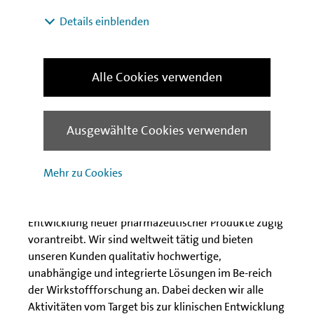
globalen Gesundheitsmarkt vorweisen. Für weitere
Details einblenden
Informationen besuchen Sie die folgende Website:
www.epidarex.com
ÜBER DIE EVOTEC AG
Alle Cookies verwenden
Evotec ist ein Wirkstoffforschungs- und -
entwicklungsunternehmen, das in
Ausgewählte Cookies verwenden
Forschungsallianzen und Entwicklungspartner-
schaften mit führenden Pharma- und
Biotechnologieunternehmen, akademischen
Mehr zu Cookies
Einrichtungen, Patientenorganisationen und
Risikokapital-gesellschaften innovative Ansätze zur
Entwicklung neuer pharmazeutischer Produkte zügig
vorantreibt. Wir sind weltweit tätig und bieten
unseren Kunden qualitativ hochwertige,
unabhängige und integrierte Lösungen im Be-reich
der Wirkstoffforschung an. Dabei decken wir alle
Aktivitäten vom Target bis zur klinischen Entwicklung