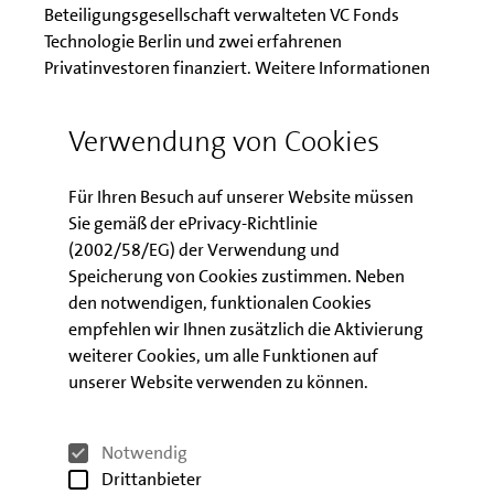
Beteiligungsgesellschaft verwalteten VC Fonds
Technologie Berlin und zwei erfahrenen
Privatinvestoren finanziert. Weitere Informationen
finden Sie auf unserer Homepage:
www.eternygen.com
Verwendung von Cookies
ÜBER EPIDAREX CAPITAL
Für Ihren Besuch auf unserer Website müssen
Epidarex Capital investiert in junge,
Sie gemäß der ePrivacy-Richtlinie
wachstumsstarke Life Science- und
(2002/58/EG) der Verwendung und
Technologieunternehmen in England, Europa und den
Speicherung von Cookies zustimmen. Neben
USA. Das Unternehmen wurde gegründet, um der
den notwendigen, funktionalen Cookies
Nachfrage für mehr Sektor-spezifisches Risikokapital
empfehlen wir Ihnen zusätzlich die Aktivierung
in jungen Unternehmen, inklusive Ausgründungen
weiterer Cookies, um alle Funktionen auf
führender Forschungsuniversitäten, nachzukommen.
unserer Website verwenden zu können.
Das internationale Management Team des Fonds
kann eine Vielzahl von erfolgreichen Partnerschaften
Notwendig
mit Topwissenschaftlern und Existenzgründern zur
Drittanbieter
Entwicklung von hochinnovativen Produkten für den