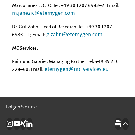
Marco Janezic, CEO. Tel. +49 30 1207 6983–2; Email:
m.janezic@eternygen.com
Dr. Grit Zahn, Head of Research. Tel. +49 30 1207
g.zahn@eternygen.com
6983 – 1; Email:
MC Services:
Raimund Gabriel, Managing Partner. Tel. +49 89 210
eternygen@mc-services.eu
228–60; Email:
Folgen Sie uns:
Folgen Sie uns:
Die IBB auf Instagram
Die IBB auf YouTube
Die IBB auf Xing
Die IBB auf LinkedIn
Drucke
nach