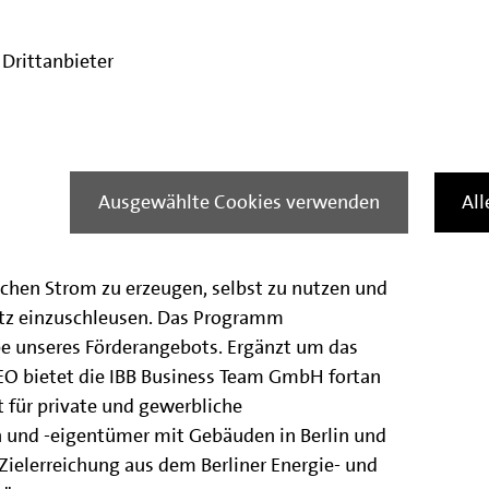
r sorgen, dass die Hauptstadt vermehrt mit
 Mit EnergiespeicherPLUS belohnen wir die
 indem wir die gleichzeitige Anschaffung und
Drittanbieter
eichers fördern. So kann jede Berlinerin und
 zur Energiewende in unserer Hauptstadt
tsführer der programmumsetzenden IBB
Ausgewählte Cookies verwenden
Al
zt schon überzeugt von der neuen Förderung
giespeicherPLUS gibt den Berlinern die
chen Strom zu erzeugen, selbst zu nutzen und
etz einzuschleusen. Das Programm
e unseres Förderangebots. Ergänzt um das
O bietet die IBB Business Team GmbH fortan
 für private und gewerbliche
und -eigentümer mit Gebäuden in Berlin und
 Zielerreichung aus dem Berliner Energie- und