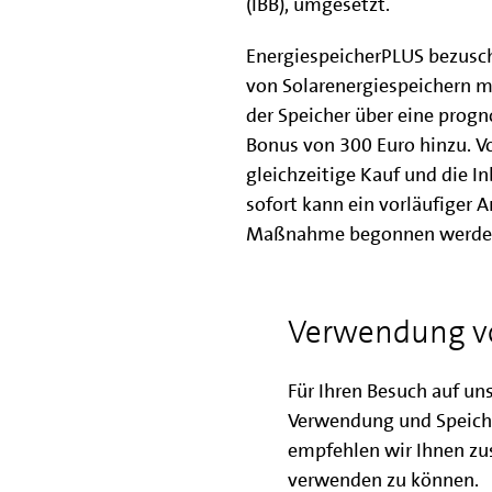
(IBB), umgesetzt.
EnergiespeicherPLUS bezusc
von Solarenergiespeichern mi
der Speicher über eine progn
Bonus von 300 Euro hinzu. Vo
gleichzeitige Kauf und die I
sofort kann ein vorläufiger A
Maßnahme begonnen werde
Senatorin Ramona Pop
hat d
Zielgruppe geöffnet: "Viele 
Verwendung v
des Klimawandels aktiv an d
wir auf Bundesebene nicht d
Für Ihren Besuch auf un
Klimapolitik sehen. Mit unse
Verwendung und Speich
beitragen, die Stromerzeugun
empfehlen wir Ihnen zus
auszuweiten. Knapp 25 Prozen
verwenden zu können.