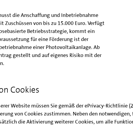
husst die Anschaffung und Inbetriebnahme
t Zuschüssen von bis zu 15.000 Euro. Verfügt
osebasierte Betriebsstrategie, kommt ein
raussetzung für eine Förderung ist der
nbetriebnahme einer Photovoltaikanlage. Ab
ntrag gestellt und auf eigenes Risiko mit der
n.
as Programm bewusst für eine große
Berlinerinnen und Berlinern möchten in Zeiten
on Cookies
er Energiewende teilhaben – gerade jetzt wo
en nötigen Mut und Elan für eine konsequente
serer Website müssen Sie gemäß der ePrivacy-Richtlinie 
rer Speicherförderung wollen wir dazu
erung von Cookies zustimmen. Neben den notwendigen, 
g durch Photovoltaik in Berlin deutlich
ätzlich die Aktivierung weiterer Cookies, um alle Funkti
t der Berliner Dächer bieten noch Platz für