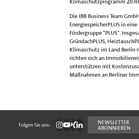
Klimaschutzprogramm 2030
Die IBB Business Team Gmb
EnergiespeicherPLUS in eine n
Fördergruppe "PLUS". Insges
GründachPLUS, HeiztauschPL
Klimaschutz im Land Berlin
richten sich an Immobilien
unterstützen mit Kostenzus
Maßnahmen an Berliner Imm
Folgen Sie uns:
NEWSLETTER
Folgen Sie uns:
ABONNIEREN
Die IBB auf Instagram
Die IBB auf YouTube
Die IBB auf Xing
Die IBB auf LinkedIn