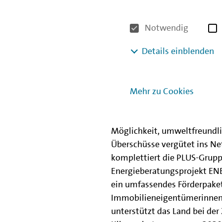
Solarzellen und können dafü
grünem Strom versorgt wird.
Investition in Solaranlagen,
Notwendig
Nutzung eines Solarenergiesp
Details einblenden
jeder Berliner einen Beitrag
leisten."
Andreas Bißendorf
, Geschäf
Mehr zu Cookies
Business Team GmbH, ist jet
im Portfolio der GmbH: "Ener
Möglichkeit, umweltfreundli
Überschüsse vergütet ins N
komplettiert die PLUS-Grupp
Energieberatungsprojekt ENE
ein umfassendes Förderpaket
Immobilieneigentümerinnen 
unterstützt das Land bei der