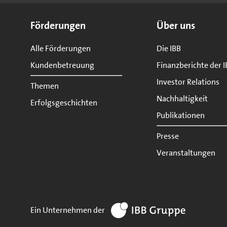
Seitenübersicht
Förderungen
Über uns
Alle Förderungen
Die IBB
Kundenbetreuung
Finanzberichte der I
Investor Relations
Themen
Nachhaltigkeit
Erfolgsgeschichten
Publikationen
Presse
Veranstaltungen
zur Website IBB Gruppe
Ein Unternehmen der