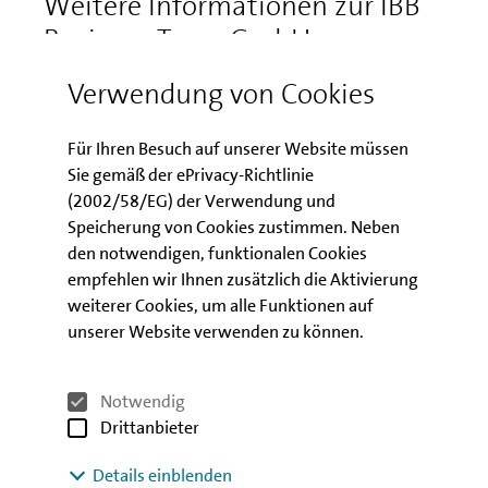
Weitere Informationen zur IBB
Business Team GmbH
Verwendung von Cookies
zur Website der IBT
Für Ihren Besuch auf unserer Website müssen
Sie gemäß der ePrivacy-Richtlinie
(2002/58/EG) der Verwendung und
IBB Gruppe
Speicherung von Cookies zustimmen. Neben
den notwendigen, funktionalen Cookies
Die IBB Unternehmensverwaltung Anstalt
empfehlen wir Ihnen zusätzlich die Aktivierung
öffentlichen Rechts (IBB UV) wurde 2021 per Gesetz
weiterer Cookies, um alle Funktionen auf
vom Land Berlin errichtet und ist als Konzernmutter
unserer Website verwenden zu können.
Trägerin der IBB. Die IBB UV wiederum ist in alleiniger
Trägerschaft des Landes Berlin. Sämtliche bisherigen
Beteiligungen der IBB – IBB Business Team, IBB Capital
Notwendig
und IBB Ventures - wurden an die IBB UV übertragen.
Drittanbieter
Gemeinsam bilden sie die IBB Gruppe.
Details einblenden