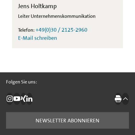
Jens Holtkamp
Leiter Unternehmenskommunikation
+49(0)30 / 2125-2960
Telefon:
E-Mail schreiben
Folgen Sie uns:
Folgen Sie uns:
Die IBB auf Instagram
Die IBB auf YouTube
Die IBB auf Xing
Die IBB auf LinkedIn
Drucke
nach
NEWSLETTER ABONNIEREN