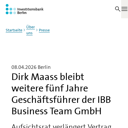
Zum Haupinhalt springen
M
Über
Startseite
Presse
uns
08.04.2026
Berlin
Dirk Maass bleibt
weitere fünf Jahre
Geschäftsführer der IBB
Business Team GmbH
Aufsichtsrat verlängert Vertrag