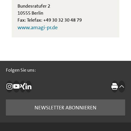
Bundesratufer 2
10555 Berlin
Fax: Telefax: +49 30 32 30 48 79
www.amagi-pr.de
Folgen Sie uns:
Folgen Sie uns:
Die IBB auf Instagram
Die IBB auf YouTube
Die IBB auf Xing
Die IBB auf LinkedIn
Drucke
nach
NEWSLETTER ABONNIEREN
Seitenübersicht