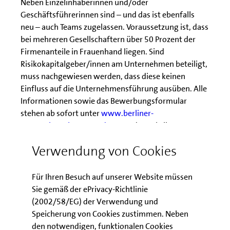
Neben Einzelinhaberinnen und/oder
Geschäftsführerinnen sind – und das ist ebenfalls
neu – auch Teams zugelassen. Voraussetzung ist, dass
bei mehreren Gesellschaftern über 50 Prozent der
Firmenanteile in Frauenhand liegen. Sind
Risikokapitalgeber/innen am Unternehmen beteiligt,
muss nachgewiesen werden, dass diese keinen
Einfluss auf die Unternehmensführung ausüben. Alle
Informationen sowie das Bewerbungsformular
stehen ab sofort unter
www.berliner-
unternehmerinnentag.de
unter der Rubrik
"Wettbewerb" zum Download bereit.
Verwendung von Cookies
Die drei Preisträgerinnen werden nach dem 10.
September 2020 (Bewerbungsfrist) von einer Jury
Für Ihren Besuch auf unserer Website müssen
unabhängiger Expertinnen und Experten ermittelt.
Sie gemäß der ePrivacy-Richtlinie
Sie erhalten jeweils ein Preisgeld in Höhe von 10.000
(2002/58/EG) der Verwendung und
Euro und dürfen sich ferner auf eine Trophäe und ein
Speicherung von Cookies zustimmen. Neben
Videoporträt freuen. Mitmachen lohnt sich also!
den notwendigen, funktionalen Cookies