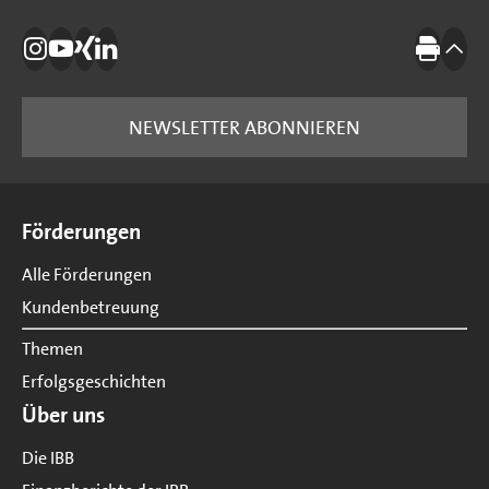
Die IBB auf Instagram
Die IBB auf YouTube
Die IBB auf Xing
Die IBB auf LinkedIn
Drucke
nach
NEWSLETTER ABONNIEREN
Seitenübersicht
Förderungen
Alle Förderungen
Kundenbetreuung
Themen
Erfolgsgeschichten
Über uns
Die IBB