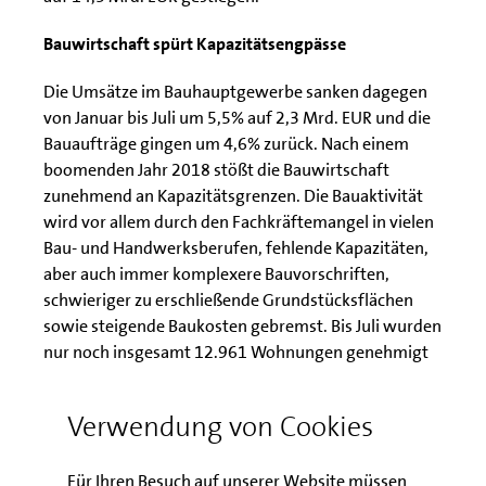
Bauwirtschaft spürt Kapazitätsengpässe
Die Umsätze im Bauhauptgewerbe sanken dagegen
von Januar bis Juli um 5,5% auf 2,3 Mrd. EUR und die
Bauaufträge gingen um 4,6% zurück. Nach einem
boomenden Jahr 2018 stößt die Bauwirtschaft
zunehmend an Kapazitätsgrenzen. Die Bauaktivität
wird vor allem durch den Fachkräftemangel in vielen
Bau- und Handwerksberufen, fehlende Kapazitäten,
aber auch immer komplexere Bauvorschriften,
schwieriger zu erschließende Grundstücksflächen
sowie steigende Baukosten gebremst. Bis Juli wurden
nur noch insgesamt 12.961 Wohnungen genehmigt
(-6,8%). Für das Jahr 2019 kann mit rund 17.000
fertiggestellten Wohnungen gerechnet werden.
Verwendung von Cookies
Nötig wären pro Jahr mindestens 20.000 neue
Wohnungen.
Für Ihren Besuch auf unserer Website müssen