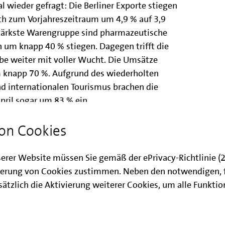
l wieder gefragt: Die Berliner Exporte stiegen
ich zum Vorjahreszeitraum um 4,9 % auf 3,9
stärkste Warengruppe sind pharmazeutische
 um knapp 40 % stiegen. Dagegen trifft die
rbe weiter mit voller Wucht. Die Umsätze
 knapp 70 %. Aufgrund des wiederholten
nd internationalen Tourismus brachen die
pril sogar um 83 % ein.
langsam Fahrt auf
on Cookies
ist sich in der Krise als erstaunlich
serer Website müssen Sie gemäß der ePrivacy-Richtlinie 
er Berliner Arbeitsmarkt im März mit einem
erung von Cookies zustimmen. Neben den notwendigen, 
ngspflichtig Beschäftigten von 0,5 % weiter
ätzlich die Aktivierung weiterer Cookies, um alle Funkti
land (0,0 %). Die Zahl der
 Beschäftigten stieg im Jahresvergleich noch
o. Besonders viel Personal aufgebaut wurde