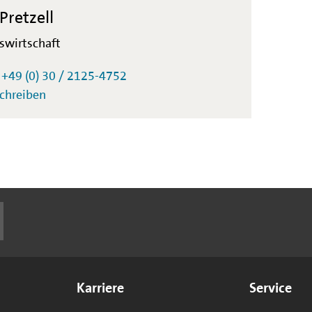
Pretzell
kswirtschaft
:
+49 (0) 30 / 2125-4752
schreiben
Karriere
Service