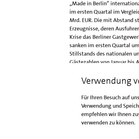
„Made in Berlin“ internationa
im ersten Quartal im Vergle
Mrd. EUR. Die mit Abstand 
Erzeugnisse, deren Ausfuhren
Krise das Berliner Gastgewe
sanken im ersten Quartal um
Stillstands des nationalen u
Gästezahlen von Januar bis A
Arbeitsmarkt nimmt 
Verwendung v
Der Beschäftigungsaufbau erwe
Für Ihren Besuch auf un
widerstandsfähig. So liegt d
Verwendung und Speich
Zuwachs der sozialversicheru
empfehlen wir Ihnen zus
über Durchschnitt in Deutsch
verwenden zu können.
sozialversicherungspflichtig
einmal um 8.550 auf 1,56 Mi