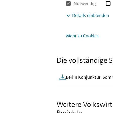
im dynamischen Bereich Inf
Notwendig
öffentlichen Verwaltung (+6.
Details einblenden
(+5.000). Im Gastgewerbe si
Die Arbeitslosenrate sank im
Lockdown-bedingt im Winter
Mehr zu Cookies
204.378 Erwerbslose gemeld
Die vollständige 
Berlin Konjunktur: Som
Weitere Volkswirt