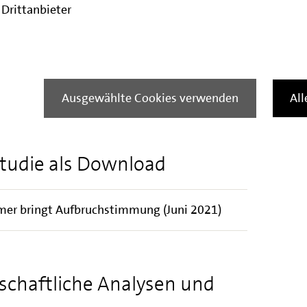
ormation und Kommunikation (+7.700), in der
Drittanbieter
000) und im Bereich Erziehung und Unterricht
nd dagegen 12.800 Arbeitsplätze wegefallen.
 Mai deutlich auf 10,1 %, nachdem sie zuvor
 wieder angestiegen war. Insgesamt wurden
Ausgewählte Cookies verwenden
Al
et.
Studie als Download
mer bringt Aufbruchstimmung (Juni 2021)
schaftliche Analysen und