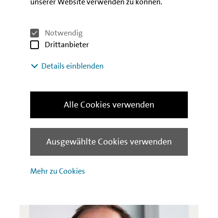
unserer Website verwenden zu können.
Euro aus dem GRW-Topf.
Notwendig
Drittanbieter
Ansprechpartner
Details einblenden
Claudia Hamboch
Alle Cookies verwenden
Pressesprecherin
Senatsverwaltung für Berlin Wirtschaft,
Technologie und Forschung
Ausgewählte Cookies verwenden
030 / 9013-7418
Telefon:
Mehr zu Cookies