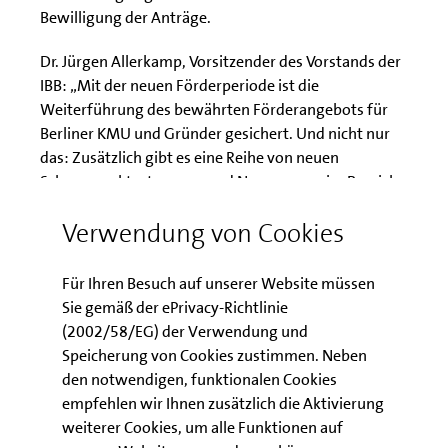
Bewilligung der Anträge.
Dr. Jürgen Allerkamp, Vorsitzender des Vorstands der
IBB: „Mit der neuen Förderperiode ist die
Weiterführung des bewährten Förderangebots für
Berliner KMU und Gründer gesichert. Und nicht nur
das: Zusätzlich gibt es eine Reihe von neuen
Schwerpunktsetzungen und Neuerungen im Bereich
des Förderangebots wie etwa bei der
Verwendung von Cookies
Internationalisierung oder der CO2-Reduzierung. Last
but not least macht die neue Elektronische
Antragsbearbeitung den Unternehmen die
Für Ihren Besuch auf unserer Website müssen
Antragstellung einfacher.“
Sie gemäß der ePrivacy-Richtlinie
(2002/58/EG) der Verwendung und
Rund 850 Millionen Euro europäische Fördermittel
Speicherung von Cookies zustimmen. Neben
stehen Berliner Unternehmen in der neuen
den notwendigen, funktionalen Cookies
Förderperiode für Wirtschafts- und
empfehlen wir Ihnen zusätzlich die Aktivierung
Beschäftigungsförderung zur Verfügung. Hinzu
weiterer Cookies, um alle Funktionen auf
kommen im Zeitraum bis 2020 rund 900 Millionen