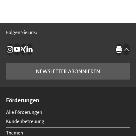
Folgen Sie uns:
Folgen Sie uns:
Die IBB auf Instagram
Die IBB auf YouTube
Die IBB auf Xing
Die IBB auf LinkedIn
Drucke
nach
NEWSLETTER ABONNIEREN
Seitenübersicht
Förderungen
Alle Förderungen
Kundenbetreuung
Themen