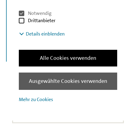
Entdecken Sie hier unser Förderangebot auf
einen Blick. Nutzen Sie unsere Filteroptionen,
Notwendig
um das für Sie richtige Angebot zu finden!
Drittanbieter
Details einblenden
FÖRDERUNG FINDEN
Alle Cookies verwenden
Ausgewählte Cookies verwenden
Nützliches
Mehr zu Cookies
Förderungen finden
Kundenbetreuung