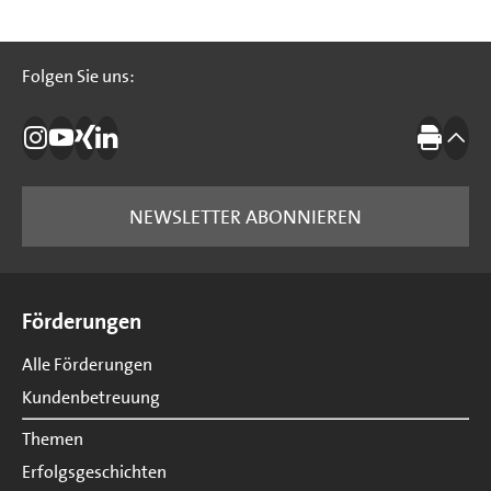
Folgen Sie uns:
Folgen Sie uns:
Die IBB auf Instagram
Die IBB auf YouTube
Die IBB auf Xing
Die IBB auf LinkedIn
Drucke
nach
NEWSLETTER ABONNIEREN
Seitenübersicht
Förderungen
Alle Förderungen
Kundenbetreuung
Themen
Erfolgsgeschichten