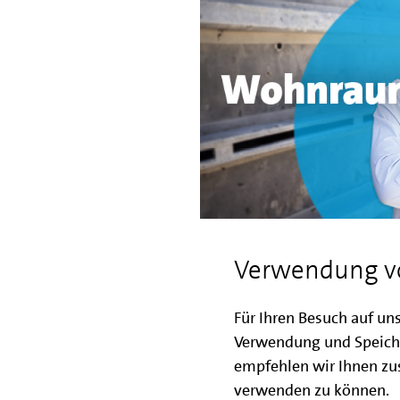
Der Berliner Wohnungsmarkt 
Verwendung v
sowohl im Bestand als auch
Wohnungen ist eine wichtige 
Für Ihren Besuch auf un
Wachstumskurses, indem sich
Verwendung und Speich
und Bauherren viele Chancen
empfehlen wir Ihnen zus
Förderprodukten und aus Mi
verwenden zu können.