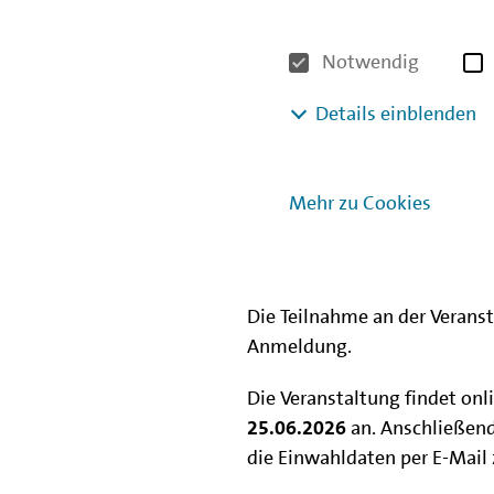
unterstützt die IBB kommu
Genossenschaften und privat
Notwendig
Wohnungen zu sozialverträg
Details einblenden
Ziel der Informationsveranst
über die Finanzierungsmögli
anderen, über Erfahrungen b
Mehr zu Cookies
berichten. Im Anschluss an d
an die Referierenden zu stel
kommen.
Die Teilnahme an der Veransta
Anmeldung.
Die Veranstaltung findet onli
25.06.2026
an. Anschließen
die Einwahldaten per E-Mail