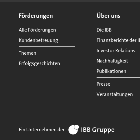
Seitenübersicht
Förderungen
Über uns
Alle Förderungen
Die IBB
Kundenbetreuung
Finanzberichte der I
Investor Relations
Themen
Nachhaltigkeit
Erfolgsgeschichten
Publikationen
Presse
Veranstaltungen
zur Website IBB Gruppe
Ein Unternehmen der