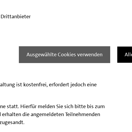
nale Wohnungsunternehmen,
e Investor:innen bei der Neuschaffung von
Drittanbieter
lichen Mieten.
altung ist es zum einen, Ihnen einen Überblick
chkeiten bei der IBB zu geben und zum
ei der Nutzung der Förderprogramme zu
Ausgewählte Cookies verwenden
Al
en Vortrag haben Sie die Gelegenheit, Fragen
len und gegenseitig in den Austausch zu
ltung ist kostenfrei, erfordert jedoch eine
ne statt. Hierfür melden Sie sich bitte bis zum
d erhalten die angemeldeten Teilnehmenden
 zugesandt.