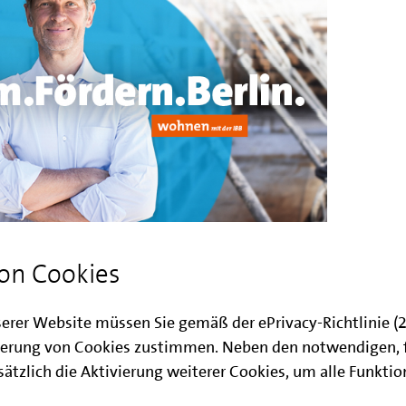
steht vor zahlreichen Herausforderungen
on Cookies
 im Neubausegment. Der Bau von neuen
Grundlage für die Fortsetzung des Berliners
serer Website müssen Sie gemäß der ePrivacy-Richtlinie 
 vor allem für Investor:innen, Bauherinnen
erung von Cookies zustimmen. Neben den notwendigen, 
 und Möglichkeiten ergeben. Mit ihren
ätzlich die Aktivierung weiterer Cookies, um alle Funkti
tteln des „IBB Wohnungsneubaufonds“